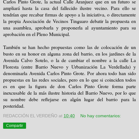
Carlos Pinto Grote,
la actual Calle
Aranjuez
que en un futuro se
ampliará hasta la casa del fallecido ilustre vecino. Para ello se
tendrían que recabar firmas de apoyo a la iniciativa, o directamente
la propia Asociación
de Vecinos Tinguaro debatir la propuesta en
una asamblea, aprobarla y proponerla al ayuntamiento para su
aprobación en el Pleno Municipal.
También se han hecho propuestas como las de colocación de un
busto en su honor en alguna zona del barrio, en los jardines de
la
Avenida Calvo Sotelo
, o la de cambiar el nombre a
la calle La
Floresta
(entre Barrio Nuevo y Urbanización La Verdellada) y
denominarla Avenida Carlos Pinto Grote. Por ahora todo han sido
propuestas en las redes sociales, pero en lo que si coinciden todos
es en que la figura de don Carlos Pinto Grote forma parte
inexcusable de la más ilustre historia del Barrio Nuevo, por lo que
su nombre debe reflejarse en algún lugar del barrio para la
posteridad.
REDACCIÓN EL VERDEÑO
at
10:40
No hay comentarios:
Compartir