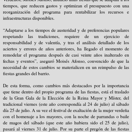
tiempos, que reducen gastos y optimizan el presupuesto con una
reorganización del programa para rentabilizar los recursos e
infraestructuras disponibles.
“Adaptarse a los tiempos de austeridad y de preferencias populares
respetando las tradiciones, requiere de un ejercicio de
responsabilidad y de valentía, y tras el análisis detallado de los
aciertos y errores de años anteriores, ha llegado el momento de
remodelar el programa después de casi veinte años inalterado en
fechas y eventos”, aseguró Moisés Afonso, convencido de que la
necesidad de estos cambios se materialicen en un reimpulso de las
fiestas grandes del barrio.
De esta forma, como cambios más destacados por la importancia
que tiene dentro del propio programa de las fiestas, está el traslado
de la Gran Gala de la Elección de la Reina Mayor y Míster, del
tradicional viernes (este año correspondía al 24 de julio) al sábado
día 25 de julio. A su vez el festival de exaltación de la mujer verdeña
con el homenaje a los mayores, con la noche de parrandas o baile
de magos del sábado (que este año hubiera sido el 25 de julio),
pasará al viernes 31 de julio. Por su parte el pregón de las fiestas