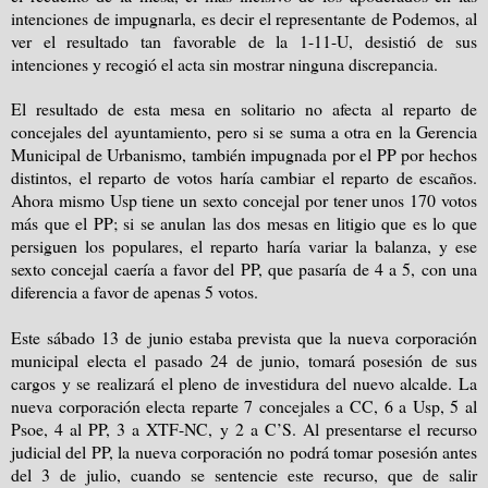
intenciones de impugnarla, es decir el representante de Podemos, al
ver el resultado tan favorable de la 1-11-U, desistió de sus
intenciones y recogió el acta sin mostrar ninguna discrepancia.
El resultado de esta mesa en solitario no afecta al reparto de
concejales del ayuntamiento, pero si se suma a otra en
la Gerencia
Municipal
de Urbanismo, también impugnada por el PP por hechos
distintos, el reparto de votos haría cambiar el reparto de escaños.
Ahora mismo Usp tiene un sexto concejal por tener unos 170 votos
más que el PP; si se anulan las dos mesas en litigio que es lo que
persiguen los populares, el reparto haría variar la balanza, y ese
sexto concejal caería a favor del PP, que pasaría de
4 a
5, con una
diferencia a favor de apenas 5 votos.
Este sábado 13 de junio estaba prevista que la nueva corporación
municipal electa el pasado 24 de junio, tomará posesión de sus
cargos y se realizará el pleno de investidura del nuevo alcalde. La
nueva corporación electa reparte 7 concejales a CC,
6 a
Usp, 5 al
Psoe, 4 al PP,
3 a
XTF-NC, y
2 a
C’S. Al presentarse el recurso
judicial del PP, la nueva corporación no podrá tomar posesión antes
del 3 de julio, cuando se sentencie este recurso, que de salir