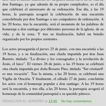
don Santiago, ya que además de su propio cumpleaños, es el día
que celebrará el aniversario de su ordenación. Ese día, a las 19
horas, la parroquia acogerá la celebración de una eucaristía
concelebrada por don Santiago a sus compañeros de ordenación. A
las 20 horas, tras la eucaristía, será el momento de las palabras de
homenaje a don santiago por diferentes personas de la iglesia, de su
vida, y de
la zona. Y
tras su finalización, habrá un brindis
organizado por los propios asistentes.
Los actos proseguirán el jueves 25 de junio, con una eucaristía a las
19 horas, y a su finalización, una charla impartida por don Juan
Barreto, titulada: “Lo divino y los consagrados y la revolución de
Jesús, el laico”. El viernes 26 de junio, a las 19 horas se celebrará
otra charla impartida por doña Rosario Pino, titulada “Ser cristian@
es una vocación”. Tras la misma, a las 20 horas, se celebrará una
Vigilia de Oración. Y finalmente, el sábado 27 de junio, concluirán
los actos con el homenaje popular a don santiago. A las 19 horas
será la eucaristía, y tras ella, a las 20 horas, la parroquia acogerá el
homenaje de la comunidad parroquial a su querido párroco.
REDACCIÓN EL VERDEÑO
at
13:40
No hay comentarios: