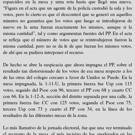
esparcidos en la mesa y urna rota hasta que llegó una nueva.
“Figura en el acta que un agente de la policía custodió la sala y los
votos, pero lo cierto es que el descontrol que se generó en aquellos
minutos no garantiza que los votos que luego se introdujeron de
nuevo en la urna fueran exactamente los mismos, aunque si la
misma cantidad”, tal y como argumentan fuentes del PP. En el acta
se refleja que el número de votos que se reintrodujeron fueron la
misma cantidad, pero no se da fe de que fueran los mismos votos,
de ahí que se pudiera interponer el recurso.
De hecho se abre la suspicacia que ahora impugna el PP, sobre el
resultado tan distorsionado de los votos de esa mesa respecto a los
de las otras del colegio cercano a favor de Unidos se Puede. En la
mesa impugnada, la 1-11-U, la primera fuerza fue Usp con 115
votos, seguido del Psoe con 96, tercero el PP con 68 y cuarto CC
con 66. En la 1-12-A, sección del distrito separada por una calle, la
primera fuerza fue CC con 125 votos, segunda el Psoe con 75,
tercero Usp con 73 y cuarto el PP con 34, en la línea de los
resultados de las diferentes mesas de la zona.
Lo más llamativo de la jornada electoral, fue que una vez terminado
el recuento de la mesa, el más incisivo de los apoderados en las