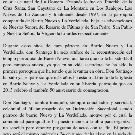
en su isla natal de
La Gomera. Después
lo fue en Tenerife, de
la
Cruz Santa
, San Cayetano de La Montaña en Los Realejos, Las
Nieves de La Zamora y finalmente desde 1997, en la parroquia
compartida de Barrio Nuevo y La Verdellada, bajo las advocaciones
de Nuestra Señora del Rosario de Fátima y de San Pedro, San Pablo
y Nuestra Señora la Virgen de Lourdes respectivamente.
Durante estos años de cura párroco en Barrio Nuevo y La
Verdellada, don Santiago ha sido artífice de la reconstrucción del
templo parroquial de Barrio Nuevo, una tarea que no le ha sido fácil
pero tampoco nueva, ya que en su vida sacerdotal no ha sido la
primera parroquia que ha tenido que levantar en obra. Don Santiago
ha sido ya, el párroco que más años ha estado al frente de la iglesia
en Barrio Nuevo y La Verdellada en su historia, parroquia que en
2013 celebró el también 50 aniversario de consagración.
Don Santiago, hombre tranquilo, siempre conciliador y servicial,
celebrará el 50 aniversario de su Ordenación Sacerdotal siendo
párroco de barrio Nuevo y La Verdellada, motivo por el cual la
comunidad parroquial se ha puesto manos a la obra para organizar
un sencillo pero emotivo programa de actos con tal fin. El primer
acto será el mismo miércoles 24 de junio, fecha clave en la vida de