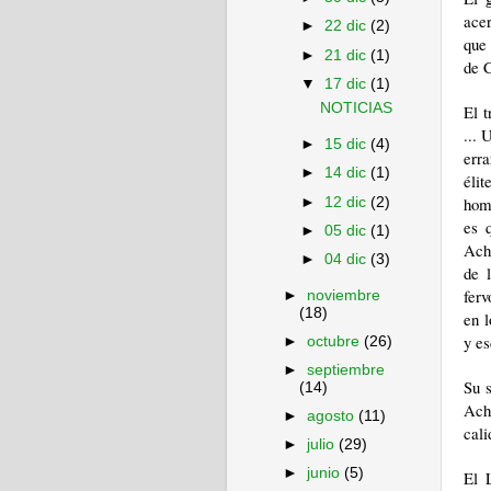
acer
►
22 dic
(2)
que 
►
21 dic
(1)
de C
▼
17 dic
(1)
NOTICIAS
El t
... 
►
15 dic
(4)
err
►
14 dic
(1)
éli
hom
►
12 dic
(2)
es 
►
05 dic
(1)
Ach
►
04 dic
(3)
de 
ferv
►
noviembre
(18)
en l
y es
►
octubre
(26)
►
septiembre
Su s
(14)
Ach
►
agosto
(11)
cali
►
julio
(29)
►
junio
(5)
El 