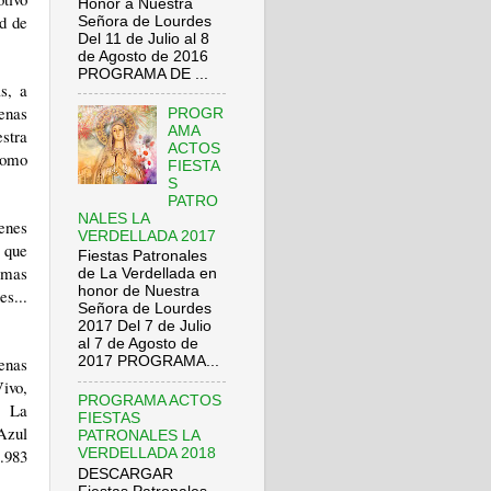
Honor a Nuestra
ad de
Señora de Lourdes
Del 11 de Julio al 8
de Agosto de 2016
PROGRAMA DE ...
s, a
uenas
PROGR
AMA
estra
ACTOS
como
FIESTA
S
PATRO
NALES LA
enes
VERDELLADA 2017
 que
Fiestas Patronales
emas
de La Verdellada en
honor de Nuestra
s...
Señora de Lourdes
2017 Del 7 de Julio
al 7 de Agosto de
enas
2017 PROGRAMA...
ivo,
PROGRAMA ACTOS
, La
FIESTAS
Azul
PATRONALES LA
1.983
VERDELLADA 2018
DESCARGAR
.