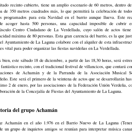
itado recinto cubierto, tiene un amplio escenario de 60 metros, dentro d
pa de 350 metros cuadrados más, lo que permitirá la celebración de todos
os programados para esta Navidad en el barrio aunque llueva. Este rec
de acoger hasta 500 personas, una capacidad imposible de cubrir e
úsculo Centro Ciudadano de La Verdellada, cuyo salón de actos tiene
cidad máxima de 80 personas. Esta gran carencia del barrio, es la que just
el Ayuntamiento de La Laguna colabore con el alquiler de esta infraestruc
es vital para poder organizar las fiestas navideñas en La Verdellada.
 bien, este sábado 18 de diciembre, a partir de las 18,30 horas, será estr
 fantástico recinto, con el tradicional festival de villancicos, que contará co
uaciones de Achamán y de la Parranda de la Asociación Musical Se
eño. Este será el primero de la veintena de actos que se desarrollarán has
ximo 2 de enero, por las asociaciones de la Federación Unión Verdeña, co
boración de la Concejalía de Fiestas del Ayuntamiento de La Laguna.
storia del grupo Achamán
ge Achamán en el año 1.976 en el Barrio Nuevo de La Laguna (Teneri
de un grupo de inquietos amigos se reunían para interpretar música canar