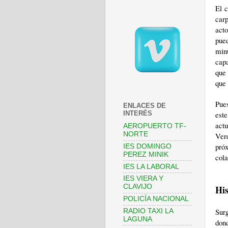
El c
car
act
pue
min
capa
que 
que 
Pues
ENLACES DE
este
INTERÉS
act
AEROPUERTO TF-
NORTE
Verd
pró
IES DOMINGO
PEREZ MINIK
cola
IES LA LABORAL
IES VIERA Y
CLAVIJO
Hi
POLICÍA NACIONAL
Sur
RADIO TAXI LA
LAGUNA
don