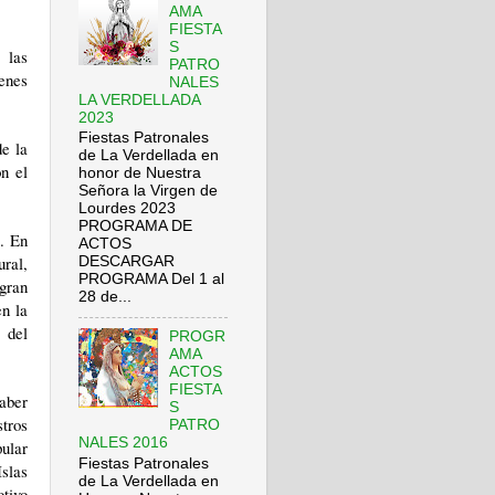
AMA
FIESTA
S
 las
PATRO
enes
NALES
LA VERDELLADA
2023
Fiestas Patronales
de la
de La Verdellada en
n el
honor de Nuestra
Señora la Virgen de
Lourdes 2023
PROGRAMA DE
. En
ACTOS
ural,
DESCARGAR
PROGRAMA Del 1 al
 gran
28 de...
en la
 del
PROGR
AMA
ACTOS
FIESTA
haber
S
tros
PATRO
NALES 2016
ular
Fiestas Patronales
slas
de La Verdellada en
tivo