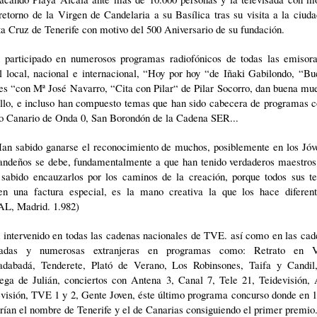
retorno de la Virgen de Candelaria a su Basílica tras su visita a la ciud
a Cruz de Tenerife con motivo del 500 Aniversario de su fundación.
 participado en numerosos programas radiofónicos de todas las emisora
l local, nacional e internacional, “Hoy por hoy “de Iñaki Gabilondo, “B
es “con Mª José Navarro, “Cita con Pilar“ de Pilar Socorro, dan buena mu
ello, e incluso han compuesto temas que han sido cabecera de programas 
io Canario de Onda 0, San Borondón de la Cadena SER...
 Han sabido ganarse el reconocimiento de muchos, posiblemente en los Jóv
andeños se debe, fundamentalmente a que han tenido verdaderos maestros
 sabido encauzarlos por los caminos de la creación, porque todos sus t
nen una factura especial, es la mano creativa la que los hace diferente
AL, Madrid. 1.982)
 intervenido en todas las cadenas nacionales de TVE. así como en las cad
vadas y numerosas extranjeras en programas como: Retrato en V
adabadá, Tenderete, Plató de Verano, Los Robinsones, Taifa y Candil
ega de Julián, conciertos con Antena 3, Canal 7, Tele 21, Teidevisión, 
visión, TVE 1 y 2, Gente Joven, éste último programa concurso donde en 
rían el nombre de Tenerife y el de Canarias consiguiendo el primer premio