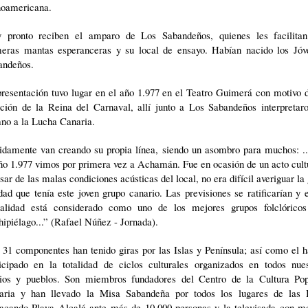
noamericana.
 pronto reciben el amparo de Los Sabandeños, quienes les facilitan
meras mantas esperanceras y su local de ensayo. Habían nacido los Jóv
andeños.
resentación tuvo lugar en el año 1.977 en el Teatro Guimerá con motivo 
cción de la Reina del Carnaval, allí junto a Los Sabandeños interpretaro
no a la Lucha Canaria.
idamente van creando su propia línea, siendo un asombro para muchos: ..
ño 1.977 vimos por primera vez a Achamán. Fue en ocasión de un acto cult
sar de las malas condiciones acústicas del local, no era difícil averiguar la
dad que tenía este joven grupo canario. Las previsiones se ratificarían y 
ualidad está considerado como uno de los mejores grupos folclóricos
ipiélago...” (Rafael Núñez - Jornada).
31 componentes han tenido giras por las Islas y Península; así como el 
ticipado en la totalidad de ciclos culturales organizados en todos nues
rios y pueblos. Son miembros fundadores del Centro de la Cultura Pop
aria y han llevado la Misa Sabandeña por todos los lugares de las I
tacando Playa Alcalá ante más de 10.000 personas y la televisada con mo