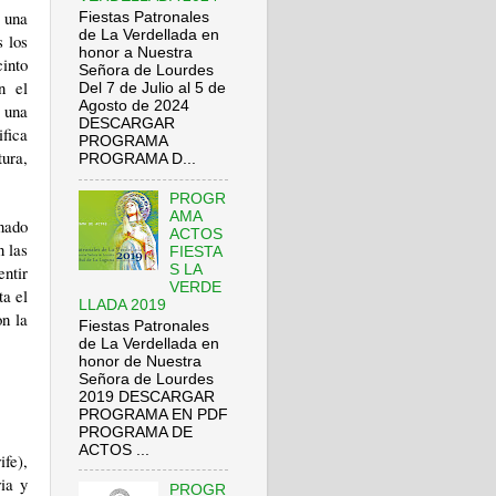
e una
Fiestas Patronales
de La Verdellada en
 los
honor a Nuestra
into
Señora de Lourdes
n el
Del 7 de Julio al 5 de
Agosto de 2024
 una
DESCARGAR
ifica
PROGRAMA
tura,
PROGRAMA D...
PROGR
AMA
enado
ACTOS
n las
FIESTA
ntir
S LA
VERDE
ta el
LLADA 2019
n la
Fiestas Patronales
de La Verdellada en
honor de Nuestra
Señora de Lourdes
2019 DESCARGAR
PROGRAMA EN PDF
PROGRAMA DE
ACTOS ...
fe),
ia y
PROGR