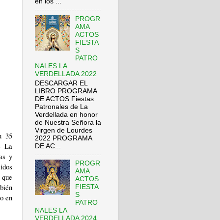
en los ...
PROGR
AMA
ACTOS
FIESTA
S
PATRO
NALES LA
VERDELLADA 2022
DESCARGAR EL
LIBRO PROGRAMA
DE ACTOS Fiestas
Patronales de La
Verdellada en honor
de Nuestra Señora la
Virgen de Lourdes
u 35
2022 PROGRAMA
e La
DE AC...
as y
PROGR
idos
AMA
s que
ACTOS
bién
FIESTA
S
do en
PATRO
NALES LA
VERDELLADA 2024