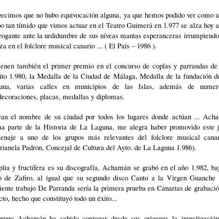
 Decimos que no hubo equivocación alguna, ya que hemos podido ver como a
o tan tímido que vimos actuar en el Teatro Guimerá en 1.977 se alza hoy a
rogante ante la urdidumbre de sus níveas mantas esperanceras irrumpiend
za en el folclore musical canario ... ( El País – 1986 ).
ienen también el primer premio en el concurso de coplas y parrandas de
ito 1.980, la Medalla de la Ciudad de Málaga, Medalla de la fundación d
una, varias calles en municipios de las Islas, además de numer
ecoraciones, placas, medallas y diplomas.
van el nombre de su ciudad por todos los lugares donde actúan ... Ach
ma parte de la Historia de La Laguna, me alegra haber promovido este j
enaje a uno de los grupos más relevantes del folclore musical canari
ianela Padrón, Concejal de Cultura del Ayto. de La Laguna 1.986).
ia y fructífera es su discografía, Achamán se grabó en el año 1.982, ba
lo de Zafiro, al igual que su segundo disco Canto a la Virgen Guanche 
iente trabajo De Parranda sería la primera prueba en Canarias de grabaci
cto, hecho que constituyó todo un éxito...
grupo Achamán ha sabido conjugar desde sus orígenes la investigación