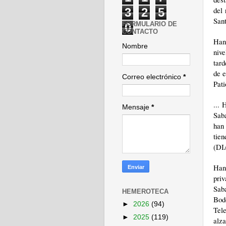
del 
3
2
5
Sant
FORMULARIO DE
0
CONTACTO
Han
Nombre
nive
tard
de 
Correo electrónico
*
Pat
...
Mensaje
*
Sab
han
tie
(DI
Han
pri
Sab
HEMEROTECA
Bod
►
2026
(94)
Tele
►
2025
(119)
alza