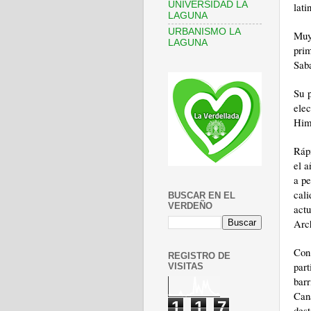
UNIVERSIDAD LA
lati
LAGUNA
URBANISMO LA
Muy
LAGUNA
pri
Sab
Su p
ele
Him
Ráp
el a
a pe
cali
BUSCAR EN EL
VERDEÑO
act
Arch
Con 
REGISTRO DE
par
VISITAS
bar
Can
1
1
7
des