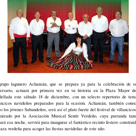
grupo lagunero Achamán, que se prepara ya para la celebración de s
versario, actuará por primera vez en su historia en la Plaza Mayor d
dellada este sábado 18 de diciembre, con un selecto repertorio de tem
lancicos navideños preparados para la ocasión. Achamán, también conoc
 los jóvenes Sabandeños, será así el plato fuerte del festival de villancico
anizado por la Asociación Musical Sentir Verdeño, cuya parranda tam
ará esa noche, servirá para inaugurar el fantástico recinto festero construi
laza verdeña para acoger las fiestas navideñas de este año.