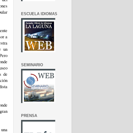
iones
pular
ESCUELA IDIOMAS
mente
mor a
stra
e un
Pero
onde
SEMINARIO
useo
s de
ación
dista
donde
gran
PRENSA
 una