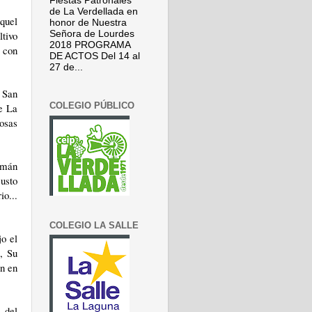
Fiestas Patronales
de La Verdellada en
quel
honor de Nuestra
Señora de Lourdes
ltivo
2018 PROGRAMA
o con
DE ACTOS Del 14 al
27 de...
 San
COLEGIO PÚBLICO
e La
osas
amán
usto
o...
COLEGIO LA SALLE
jo el
, Su
ón en
 del