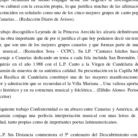
vo cultural con la creación propia, lo que justifica muchas de las afirmac
coinciden en señalarlo como uno de los cinco mejores grupos de canto po
anarias... (Redacción Diario de Avisos).
rabajo discográfico Leyenda de la Princesa Arecída les alzaría definitiva
Una obra importante que de por si justifica el que hoy podamos decir sin te
ar, que son uno de los mejores grupos canarios y que forman parte de nue
te musical... (Remedios Sosa - CCPC). Su LP. “Cantares Isleños hac
enaje a Canarias dedicando un tema a cada Isla incluida San Borondón. 
quizás en el año 1.988 con el L.P. Canto a la Virgen de Candelaria d
amán da muestra de su auténtica calidad. Su presentación en la Capilla M
la Basílica de Candelaria constituyó una de las mayores manifestacione
or y admiración que se recuerdan el la Villa Mariana ...Una valiosa aport
o histórico y en su estructura musical y folclórica... (Elfidio Alonso. Perio
critor)
iguiente trabajo Confraternidad es un abrazo entre Canarias y América, 
amán conjuga una perfecta interpretación musical con unas letras de 
dad, tanto propias como de importantes poetas latinoamericanos.
L.P. Sin Distancia conmemora el 5º centenario del Descubrimiento con