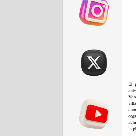
El 
ani
Ver
vil
como
org
actu
la p