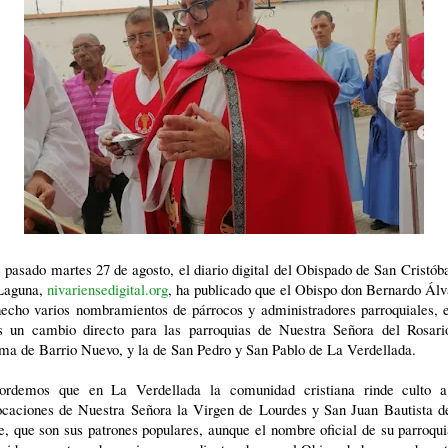
 pasado martes 27 de agosto, el diario digital del Obispado de San Cristób
Laguna,
nivariensedigital.org
, ha publicado que el Obispo don Bernardo Ál
hecho varios nombramientos de párrocos y administradores parroquiales, e
os un cambio directo para las parroquias de Nuestra Señora del Rosari
ima de Barrio Nuevo, y la de San Pedro y San Pablo de La Verdellada.
ordemos que en La Verdellada la comunidad cristiana rinde culto a
ocaciones de Nuestra Señora la Virgen de Lourdes y San Juan Bautista d
e, que son sus patrones populares, aunque el nombre oficial de su parroqu