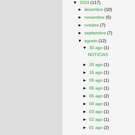
▼
2024
(117)
►
diciembre
(10)
►
noviembre
(5)
►
octubre
(7)
►
septiembre
(7)
▼
agosto
(12)
▼
30 ago
(1)
NOTICIAS
►
20 ago
(1)
►
16 ago
(1)
►
09 ago
(1)
►
06 ago
(1)
►
05 ago
(2)
►
04 ago
(1)
►
03 ago
(1)
►
02 ago
(1)
►
01 ago
(2)