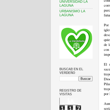
coin
UNIVERSIDAD LA
cor
LAGUNA
parc
URBANISMO LA
futu
LAGUNA
Por
igl
des
quie
de 
con 
impe
El 
sace
BUSCAR EN EL
VERDEÑO
tray
Dioc
Pil
tray
REGISTRO DE
por 
VISITAS
Aun
1
1
7
ser