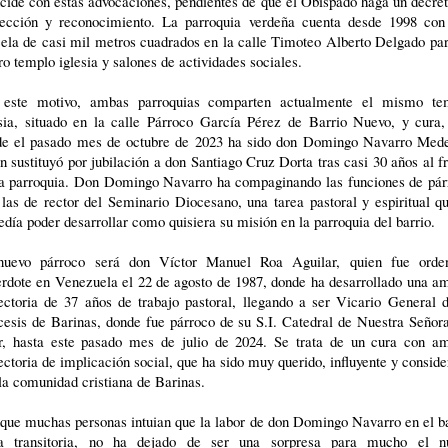
cide con estas advocaciones, pendientes de que el Obispado haga un decre
rección y reconocimiento. La parroquia verdeña cuenta desde 1998 con
ela de casi mil metros cuadrados en la calle Timoteo Alberto Delgado pa
ro templo iglesia y salones de actividades sociales.
 este motivo, ambas parroquias comparten actualmente el mismo te
esia, situado en la calle Párroco García Pérez de Barrio Nuevo, y cura,
de el pasado mes de octubre de 2023 ha sido don Domingo Navarro Mede
n sustituyó por jubilación a don Santiago Cruz Dorta tras casi 30 años al f
la parroquia. Don Domingo Navarro ha compaginando las funciones de pár
las de rector del Seminario Diocesano, una tarea pastoral y espiritual q
día poder desarrollar como quisiera su misión en la parroquia del barrio.
nuevo párroco será don Víctor Manuel Roa Aguilar, quien fue orde
rdote en Venezuela el 22 de agosto de 1987, donde ha desarrollado una a
ectoria de 37 años de trabajo pastoral, llegando a ser Vicario General 
esis de Barinas, donde fue párroco de su S.I. Catedral de Nuestra Señor
ar, hasta este pasado mes de julio de 2024. Se trata de un cura con am
ectoria de implicación social, que ha sido muy querido, influyente y consid
la comunidad cristiana de Barinas.
que muchas personas intuian que la labor de don Domingo Navarro en el ba
ía transitoria, no ha dejado de ser una sorpresa para mucho el n