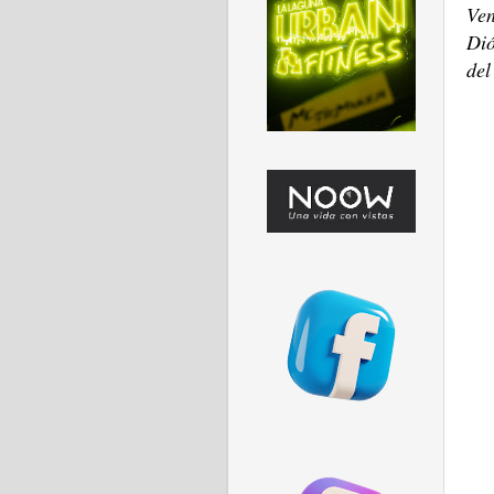
Ven
Dió
del