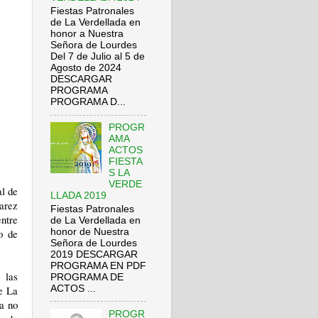
Fiestas Patronales
de La Verdellada en
honor a Nuestra
Señora de Lourdes
Del 7 de Julio al 5 de
Agosto de 2024
DESCARGAR
PROGRAMA
PROGRAMA D...
PROGR
AMA
ACTOS
FIESTA
S LA
VERDE
al de
LLADA 2019
varez
Fiestas Patronales
ntre
de La Verdellada en
honor de Nuestra
o de
Señora de Lourdes
2019 DESCARGAR
PROGRAMA EN PDF
 las
PROGRAMA DE
ACTOS ...
e La
ia no
PROGR