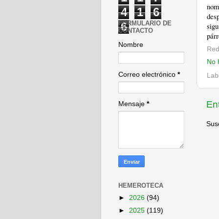
nom
4
1
6
des
FORMULARIO DE
6
sig
CONTACTO
párr
Nombre
Red
No 
Correo electrónico
*
Lab
En
Mensaje
*
Susc
HEMEROTECA
►
2026
(94)
►
2025
(119)