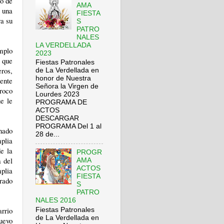
to de
AMA
 una
FIESTA
ra su
S
PATRO
NALES
LA VERDELLADA
mplo
2023
 que
Fiestas Patronales
ros,
de La Verdellada en
honor de Nuestra
rente
Señora la Virgen de
roco
Lourdes 2023
ue le
PROGRAMA DE
ACTOS
DESCARGAR
PROGRAMA Del 1 al
nado
28 de...
mplia
de la
PROGR
a del
AMA
ACTOS
plia
FIESTA
erado
S
PATRO
NALES 2016
rrio
Fiestas Patronales
de La Verdellada en
uevo