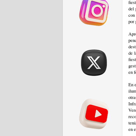
fies
del 
con
por 
Apro
pend
dest
de l
fie
gest
en f
En e
ilum
otr
Inf
Ver
rec
tení
en e