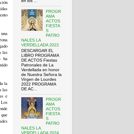
en los ...
ación
aídas
PROGR
ento
AMA
ACTOS
FIESTA
S
r una
PATRO
 zona
NALES LA
VERDELLADA 2022
rgado
DESCARGAR EL
a las
LIBRO PROGRAMA
s ha
DE ACTOS Fiestas
ruido
Patronales de La
Verdellada en honor
de Nuestra Señora la
Virgen de Lourdes
da la
2022 PROGRAMA
a las
DE AC...
as e
PROGR
 Los
AMA
onde
ACTOS
 que
FIESTA
S
dades
PATRO
NALES LA
VERDELLADA 2024