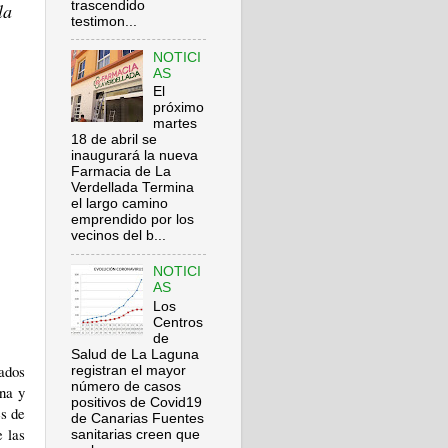
trascendido
la
testimon...
NOTICI
AS
El
próximo
martes
18 de abril se
inaugurará la nueva
Farmacia de La
Verdellada Termina
el largo camino
emprendido por los
vecinos del b...
NOTICI
AS
Los
Centros
de
Salud de La Laguna
iados
registran el mayor
número de casos
na y
positivos de Covid19
es de
de Canarias Fuentes
e las
sanitarias creen que