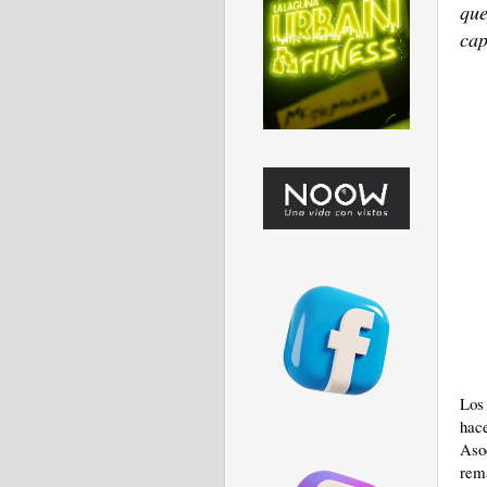
que
cap
Los 
hac
Asoc
rema