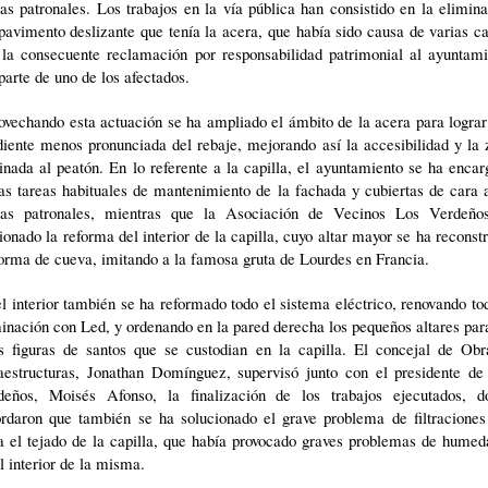
tas patronales. Los trabajos en la vía pública han consistido en la elimin
pavimento deslizante que tenía la acera, que había sido causa de varias c
 la consecuente reclamación por responsabilidad patrimonial al ayuntami
parte de uno de los afectados.
vechando esta actuación se ha ampliado el ámbito de la acera para logra
iente menos pronunciada del rebaje, mejorando así la accesibilidad y la
inada al peatón. En lo referente a la capilla, el ayuntamiento se ha enca
as tareas habituales de mantenimiento de la fachada y cubiertas de cara 
stas patronales, mientras que la Asociación de Vecinos Los Verdeño
ionado la reforma del interior de la capilla, cuyo altar mayor se ha reconst
orma de cueva, imitando a la famosa gruta de Lourdes en Francia.
l interior también se ha reformado todo el sistema eléctrico, renovando to
inación con Led, y ordenando en la pared derecha los pequeños altares par
as figuras de santos que se custodian en
la capilla. El
concejal de Obr
raestructuras, Jonathan Domínguez, supervisó junto con el presidente de
deños, Moisés Afonso, la finalización de los trabajos ejecutados, d
ordaron que también se ha solucionado el grave problema de filtraciones
a el tejado de la capilla, que había provocado graves problemas de hume
l interior de la misma.