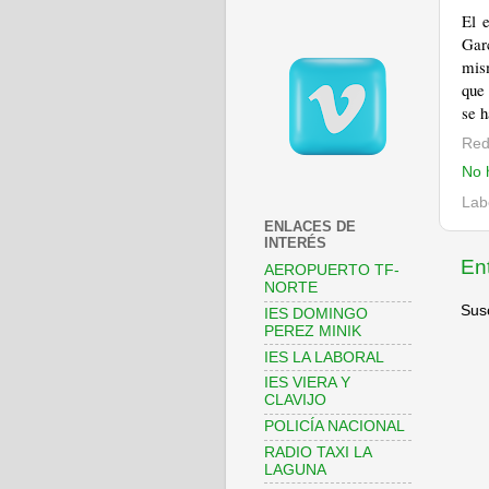
El e
Gar
mism
que 
se h
Red
No 
Lab
ENLACES DE
INTERÉS
En
AEROPUERTO TF-
NORTE
Susc
IES DOMINGO
PEREZ MINIK
IES LA LABORAL
IES VIERA Y
CLAVIJO
POLICÍA NACIONAL
RADIO TAXI LA
LAGUNA