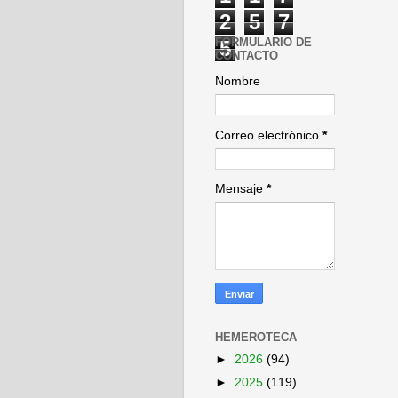
2
5
7
FORMULARIO DE
5
CONTACTO
Nombre
Correo electrónico
*
Mensaje
*
HEMEROTECA
►
2026
(94)
►
2025
(119)