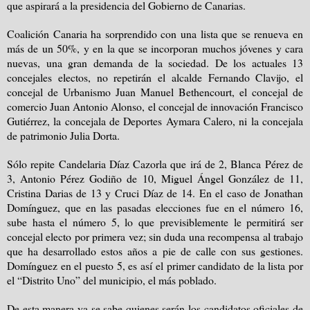
que aspirará a la presidencia del Gobierno de Canarias.
Coalición Canaria ha sorprendido con una lista que se renueva en
más de un 50%, y en la que se incorporan muchos jóvenes y cara
nuevas, una gran demanda de
la sociedad. De
los actuales 13
concejales electos, no repetirán el alcalde Fernando Clavijo, el
concejal de Urbanismo Juan Manuel Bethencourt, el concejal de
comercio Juan Antonio Alonso, el concejal de innovación Francisco
Gutiérrez, la concejala de Deportes Aymara Calero, ni la concejala
de patrimonio Julia Dorta.
Sólo repite Candelaria Díaz Cazorla que irá de 2, Blanca Pérez de
3, Antonio Pérez Godiño de 10,
Miguel Ángel González
de 11,
Cristina Darias de 13 y Cruci Díaz de 14. En el caso de Jonathan
Domínguez, que en las pasadas elecciones fue en el número 16,
sube hasta el número 5, lo que previsiblemente le permitirá ser
concejal electo por primera vez; sin duda una recompensa al trabajo
que ha desarrollado estos años a pie de calle con sus gestiones.
Domínguez en el puesto 5, es así el primer candidato de la lista por
el “Distrito Uno” del municipio, el más poblado.
De esta manera ya se sabe quienes serán los candidatos oficiales de