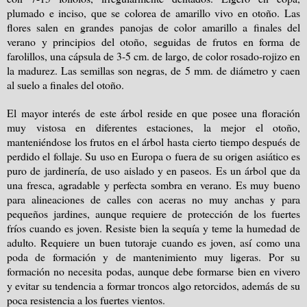
plumado e inciso, que se colorea de amarillo vivo en otoño. Las
flores salen en grandes panojas de color amarillo a finales del
verano y principios del otoño, seguidas de frutos en forma de
farolillos, una cápsula de 3-5 cm. de largo, de color rosado-rojizo en
la madurez. Las semillas son negras, de 5 mm. de diámetro y caen
al suelo a finales del otoño.
El mayor interés de este árbol reside en que posee una floración
muy vistosa en diferentes estaciones, la mejor el otoño,
manteniéndose los frutos en el árbol hasta cierto tiempo después de
perdido el follaje. Su uso en Europa o fuera de su origen asiático es
puro de jardinería, de uso aislado y en paseos. Es un árbol que da
una fresca, agradable y perfecta sombra en verano. Es muy bueno
para alineaciones de calles con aceras no muy anchas y para
pequeños jardines, aunque requiere de protección de los fuertes
fríos cuando es joven. Resiste bien la sequía y teme la humedad de
adulto. Requiere un buen tutoraje cuando es joven, así como una
poda de formación y de mantenimiento muy ligeras. Por su
formación no necesita podas, aunque debe formarse bien en vivero
y evitar su tendencia a formar troncos algo retorcidos, además de su
poca resistencia a los fuertes vientos.