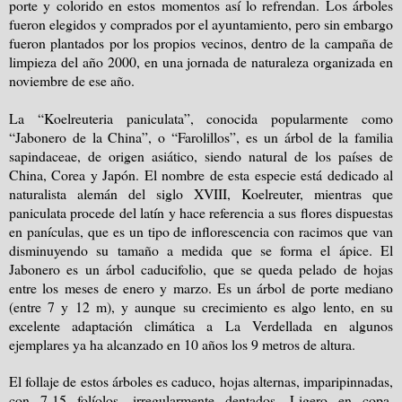
porte y colorido en estos momentos así lo refrendan. Los árboles
fueron elegidos y comprados por el ayuntamiento, pero sin embargo
fueron plantados por los propios vecinos, dentro de la campaña de
limpieza del año 2000, en una jornada de naturaleza organizada en
noviembre de ese año.
La “Koelreuteria paniculata”, conocida popularmente como
“Jabonero de la China”, o “Farolillos”, es un árbol de la familia
sapindaceae, de origen asiático, siendo natural de los países de
China, Corea y Japón. El nombre de esta especie está dedicado al
naturalista alemán del siglo XVIII, Koelreuter, mientras que
paniculata procede del latín y hace referencia a sus flores dispuestas
en panículas, que es un tipo de inflorescencia con racimos que van
disminuyendo su tamaño a medida que se forma el ápice. El
Jabonero es un árbol caducifolio, que se queda pelado de hojas
entre los meses de enero y marzo. Es un árbol de porte mediano
(entre 7 y 12 m), y aunque su crecimiento es algo lento, en su
excelente adaptación climática a La Verdellada en algunos
ejemplares ya ha alcanzado en 10 años los 9 metros de altura.
El follaje de estos árboles es caduco, hojas alternas, imparipinnadas,
con 7-15 folíolos, irregularmente dentados. Ligero en copa,