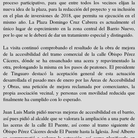
proceso participativo, para que entre todos los vecinos elijan la
nueva idea de la plaza, para la redacción del proyecto y su inclusión
en el plan de inversiones de 2018, que permita su ejecución en el
mismo año. La Plaza Domingo Cruz Cabrera es actualmente el
único lugar de esprcimiento en la zona central del Barrio Nuevo,
por lo que se le deberá de dar un tratamiento especial y distinguido.
La visita continuó comprobando el resultado de la obra de mejora
de la accesibilidad del tramo comercial de la calle Óbispo Pérez
Cáceres, dónde se ha ensanchado una acera y repavimentado la
otra, prolongando la misma en los pasos de peatones. El presidente
de Tinguaro destacó la aceptación general de esta actuación
desarrollada el pasado mes de enero por las Áreas de Accesibilidad
y Obras, una petición de mejora reclamada por comerciantes, la
propia asociación vecinal, y personas con movilidad reducida que
finalmente ha cumplido con lo esperado.
Juan Luis Marín pidió nuevas mejoras de accesibilidad en el barrio,
así pues pidió al alcalde que se valorara la ampliación a una parte de
las aceras de la calle El Puente, así como al tramo siguiente de
Óbispo Pérez Cáceres desde El Puente hasta la Iglesia. José Alberto
se comprometió a valorar la actuación, así como planificarla en