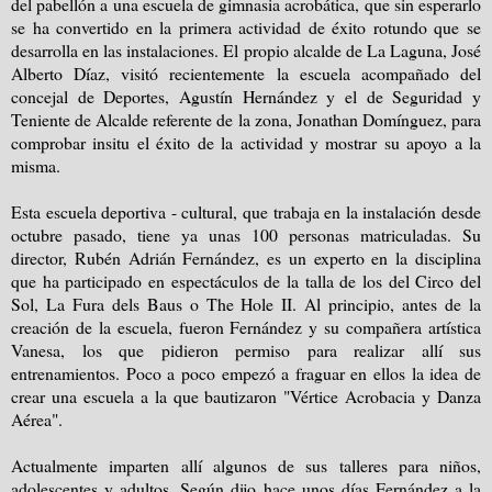
del pabellón a una escuela de gimnasia acrobática, que sin esperarlo
se ha convertido en la primera actividad de éxito rotundo que se
desarrolla en las instalaciones. El propio alcalde de La Laguna, José
Alberto Díaz, visitó recientemente la escuela acompañado del
concejal de Deportes, Agustín Hernández y el de Seguridad y
Teniente de Alcalde referente de la zona, Jonathan Domínguez, para
comprobar insitu el éxito de la actividad y mostrar su apoyo a la
misma.
Esta escuela deportiva - cultural, que trabaja en la instalación desde
octubre pasado, tiene ya unas 100 personas matriculadas. Su
director, Rubén Adrián Fernández, es un experto en la disciplina
que ha participado en espectáculos de la talla de los del Circo del
Sol, La Fura dels Baus o The Hole II. Al principio, antes de la
creación de la escuela, fueron Fernández y su compañera artística
Vanesa, los que pidieron permiso para realizar allí sus
entrenamientos. Poco a poco empezó a fraguar en ellos la idea de
crear una escuela a la que bautizaron "Vértice Acrobacia y Danza
Aérea".
Actualmente imparten allí algunos de sus talleres para niños,
adolescentes y adultos. Según dijo hace unos días Fernández a la