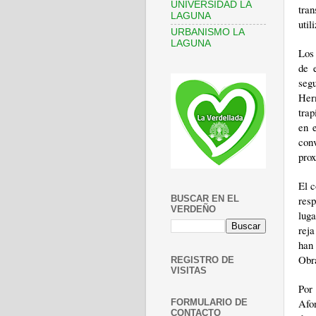
UNIVERSIDAD LA
tra
LAGUNA
util
URBANISMO LA
LAGUNA
Los
de 
seg
Her
trap
en 
con
prox
El c
BUSCAR EN EL
res
VERDEÑO
luga
reja
han 
Obra
REGISTRO DE
VISITAS
Por
Afon
FORMULARIO DE
CONTACTO