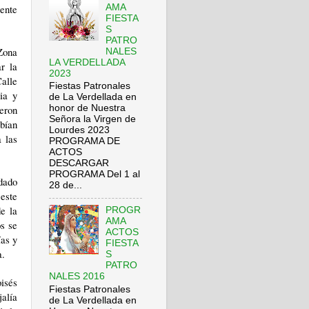
AMA
ente
FIESTA
S
PATRO
Zona
NALES
LA VERDELLADA
r la
2023
alle
Fiestas Patronales
ia y
de La Verdellada en
ieron
honor de Nuestra
Señora la Virgen de
bían
Lourdes 2023
 las
PROGRAMA DE
ACTOS
DESCARGAR
PROGRAMA Del 1 al
 dado
28 de...
este
de la
PROGR
AMA
os se
ACTOS
ías y
FIESTA
a.
S
PATRO
NALES 2016
isés
Fiestas Patronales
jalía
de La Verdellada en