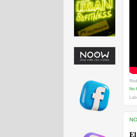
Red
No 
Lab
NO
El