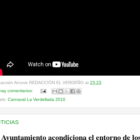
acción Arcove
REDACCIÓN EL VERDEÑO
at
23:23
hay comentarios:
els:
Carnaval La Verdellada 2010
TICIAS
 Ayuntamiento acondiciona el entorno de lo