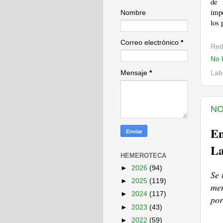
de 
impo
Nombre
los 
Correo electrónico
*
Red
No 
Mensaje
*
Lab
NO
En
La
HEMEROTECA
►
2026
(94)
Se 
►
2025
(119)
men
►
2024
(117)
por
►
2023
(43)
►
2022
(59)