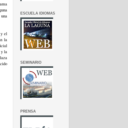
grama
guna
ESCUELA IDIOMAS
y una
 y el
n la
icial
y la
laza
SEMINARIO
cido
PRENSA