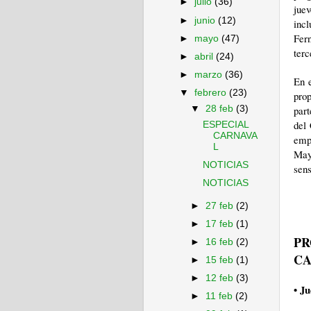
►
julio
(36)
juev
►
junio
(12)
inc
Fern
►
mayo
(47)
ter
►
abril
(24)
►
marzo
(36)
En e
▼
febrero
(23)
pro
part
▼
28 feb
(3)
del
ESPECIAL
CARNAVA
emp
L
May
NOTICIAS
sens
NOTICIAS
►
27 feb
(2)
►
17 feb
(1)
PR
►
16 feb
(2)
CA
►
15 feb
(1)
►
12 feb
(3)
• J
►
11 feb
(2)