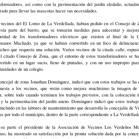
nsformadores, así como con la pavimentación del jardín aledaño, actualm
izado para llevar las mascotas hacer sus necesidades.
 vecinos del El Lomo de La Verdellada, habían pedido en el Consejo de 
esta parte del barrio, que se tomarán medidas para adecentar y mejora
uridad de los transformadores eléctricos que existen al final de la C
manos Machado, ya que se habían convertido en un foco de delincuenc
icheo que requería una solución. Varios vecinos de la citada calle, expus
el citado Consejo de Zona, que el entorno de estos transformadores se ha
vertido en un lugar sucio, lleno de pintadas, y con un uso impropio para
imidades de un colegio.
oncejal de zona Jonathan Domínguez, indicó que con estos trabajos se ha
puesta a los vecinos, que verán como mejora muchísimo la imagen de 
r, sobre todo cuando terminen los trabajos previstos, con la colocación 
 y la pavimentación del jardín anexo. Domínguez indicó que estos trabaj
incluido en las labores de mantenimiento que desarrolla la concejalía de V
s por todo el municipio, dentro de la parte correspondiente a La Verdellad
 su parte el presidente de la Asociación de Vecinos Los Verdeños Mo
so, ha mostrado su satisfacción por la pronta solución dada por la conce