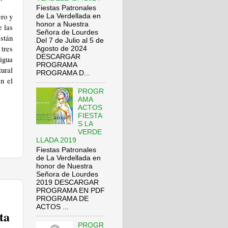
Fiestas Patronales
ero y
de La Verdellada en
honor a Nuestra
e las
Señora de Lourdes
stán
Del 7 de Julio al 5 de
 tres
Agosto de 2024
DESCARGAR
tigua
PROGRAMA
ural
PROGRAMA D...
en el
PROGR
AMA
ACTOS
FIESTA
S LA
VERDE
LLADA 2019
Fiestas Patronales
de La Verdellada en
honor de Nuestra
Señora de Lourdes
2019 DESCARGAR
PROGRAMA EN PDF
PROGRAMA DE
ACTOS ...
ta
PROGR