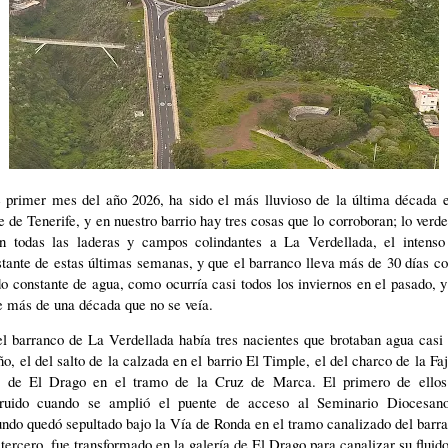
e primer mes del año 2026, ha sido el más lluvioso de la última década e
e de Tenerife, y en nuestro barrio hay tres cosas que lo corroboran; lo verd
án todas las laderas y campos colindantes a La Verdellada, el intenso 
tante de estas últimas semanas, y que el barranco lleva más de 30 días c
do constante de agua, como ocurría casi todos los inviernos en el pasado, 
e más de una década que no se veía.
l barranco de La Verdellada había tres nacientes que brotaban agua casi
ño, el del salto de la calzada en el barrio El Timple, el del charco de la Fa
l de El Drago en el tramo de la Cruz de Marca. El primero de ellos
truido cuando se amplió el puente de acceso al Seminario Diocesano
ndo quedó sepultado bajo la Vía de Ronda en el tramo canalizado del barr
 tercero, fue transformado en la galería de El Drago para canalizar su fluid