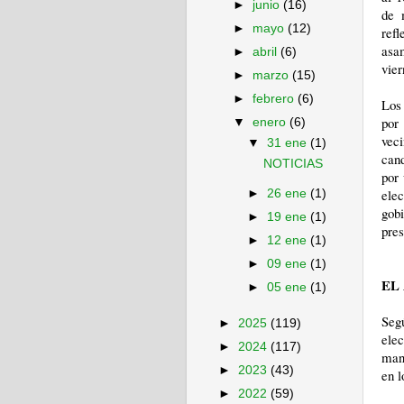
►
junio
(16)
de 
►
mayo
(12)
refl
asa
►
abril
(6)
vier
►
marzo
(15)
►
febrero
(6)
Los
por 
▼
enero
(6)
vec
▼
31 ene
(1)
cand
NOTICIAS
por 
ele
►
26 ene
(1)
gob
►
19 ene
(1)
pres
►
12 ene
(1)
►
09 ene
(1)
EL
►
05 ene
(1)
Segú
►
2025
(119)
elec
►
2024
(117)
man
►
2023
(43)
en l
►
2022
(59)