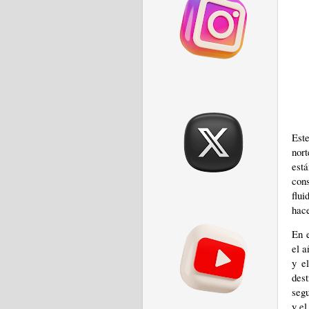
Est
nort
est
cons
flui
hac
En e
el a
y e
des
segu
y el