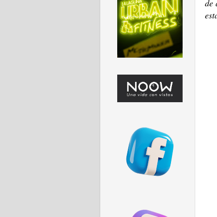
de 
est