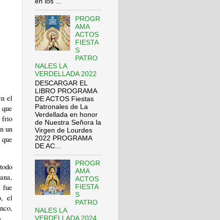
en los ...
PROGR
AMA
ACTOS
FIESTA
S
PATRO
NALES LA
VERDELLADA 2022
DESCARGAR EL
LIBRO PROGRAMA
n el
DE ACTOS Fiestas
e que
Patronales de La
Verdellada en honor
frio
de Nuestra Señora la
on un
Virgen de Lourdes
y que
2022 PROGRAMA
DE AC...
PROGR
 todo
AMA
jana,
ACTOS
 fue
FIESTA
S
, el
PATRO
anco,
NALES LA
o.
VERDELLADA 2024