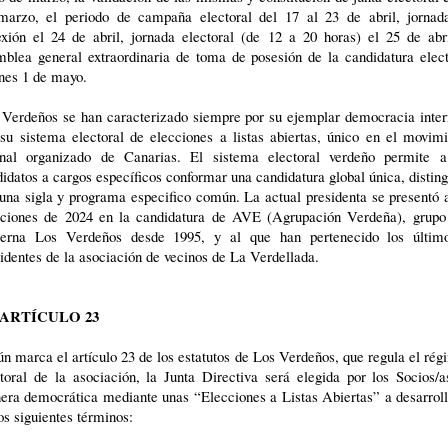
marzo, el periodo de campaña electoral del 17 al 23 de abril, jornad
exión el 24 de abril, jornada electoral (de 12 a 20 horas) el 25 de abr
mblea general extraordinaria de toma de posesión de la candidatura elect
nes 1 de mayo.
 Verdeños se han caracterizado siempre por su ejemplar democracia inter
su sistema electoral de elecciones a listas abiertas, único en el movim
inal organizado de Canarias. El sistema electoral verdeño permite a
idatos a cargos específicos conformar una candidatura global única, distin
una sigla y programa especifico común. La actual presidenta se presentó 
cciones de 2024 en la candidatura de AVE (Agrupación Verdeña), grupo
ierna Los Verdeños desde 1995, y al que han pertenecido los últim
identes de la asociación de vecinos de La Verdellada.
 ARTÍCULO 23
n marca el artículo 23 de los estatutos de Los Verdeños, que regula el ré
toral de la asociación, la Junta Directiva será elegida por los Socios/
era democrática mediante unas “Elecciones a Listas Abiertas” a desarroll
os siguientes términos: