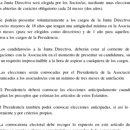
a Junta Directiva será elegida por los Socios/as, mediante unas eleccio
as abiertas de carácter obligatorio cada 24 meses (dos años).
Se podrán presentar voluntariamente a los cargos de la Junta Directiva
ios/as mayores de 18 años que tengan una antigüedad mínima en la Asocia
6 meses (para ser elegidos como directivos) y de 1 año para aquellos
ren a los cargos de la Presidencia.
Los candidatos/as a la Junta Directiva, deberán estar al corriente de
gaciones con la Asociación en el momento de presentar su candidatura, s
 un requisito imprescindible a la hora de aspirar a cualquiera de los cargos.
Las elecciones serán convocadas por el Presidente/a de la Asociaci
nicadas a los asociados/as con un mínimo de tres meses de antelación.
El Presidente/a deberá convocar las elecciones anticipadamente cuand
lan los preceptos que estiman los artículos de estos Estatutos.
l Presidente/a también podrá convocar elecciones anticipadas, si así lo
eniente y por criterios propios.
La convocatoria electoral debe recoger lo expuesto en este artículo de