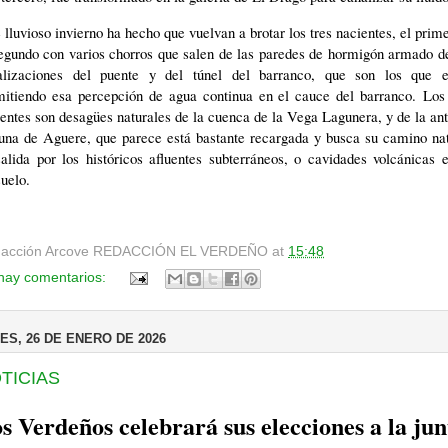
 lluvioso invierno ha hecho que vuelvan a brotar los tres nacientes, el prim
egundo con varios chorros que salen de las paredes de hormigón armado d
alizaciones del puente y del túnel del barranco, que son los que e
mitiendo esa percepción de agua continua en el cauce del barranco.
Los
entes son desagües naturales de la cuenca de la Vega Lagunera, y de la an
una de Aguere, que parece está bastante recargada y busca su camino nat
alida por los históricos afluentes subterráneos, o cavidades volcánicas 
suelo.
acción Arcove
REDACCIÓN EL VERDEÑO
at
15:48
hay comentarios:
ES, 26 DE ENERO DE 2026
TICIAS
s Verdeños celebrará sus elecciones a la jun