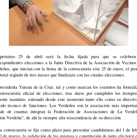
próximo 25 de abril será la fecha fijada para que se celebren
espondientes elecciones a la Junta Directiva de la Asociación de Vecino
eños, que inician con la firma de la convocatoria este 25 de enero, el pr
toral reglado de tres meses que finalizará con las citadas elecciones.
presidenta Yurena de la Cruz, tal y como marcan los estatutos ha formali
convocatoria oficial de elecciones, tras darse por cumplidos los tiempos
sente mandato, entrando desde este momento tanto ella como su directiv
iodo técnico de funciones. Los Verdeños son la asociación más importan
nde de cuantas integran la Federación de Asociaciones de La Verdel
ón Verdeña", de ahí la siempre alta trascendencia de su dirección.
a convocatoria se fija como plazo para presentar candidaturas del 1 de fe
0 de marzo, la validación de las mismas y constitución de junta electoral 