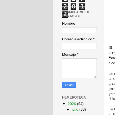
2
0
1
FORMULARIO DE
2
CONTACTO
Nombre
Correo electrónico
*
El 
corr
Mensaje
*
Verd
elec
La 
la 
pre
per
gra
HEMEROTECA
"Uni
▼
2026
(94)
En l
►
julio
(33)
al 1