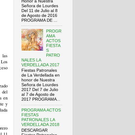
Honor a Nuestra
Señora de Lourdes
Del 11 de Julio al 8
de Agosto de 2016
PROGRAMA DE ...
PROGR
AMA
ACTOS
FIESTA
S
 las
PATRO
NALES LA
s Los
VERDELLADA 2017
oceso
Fiestas Patronales
de La Verdellada en
honor de Nuestra
Señora de Lourdes
zado
2017 Del 7 de Julio
 del
al 7 de Agosto de
a en
2017 PROGRAMA...
te y
lada
PROGRAMA ACTOS
FIESTAS
PATRONALES LA
VERDELLADA 2018
brero
DESCARGAR
el 11