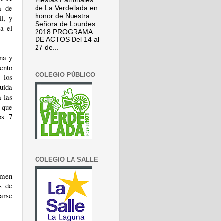
Fiestas Patronales
a de
de La Verdellada en
honor de Nuestra
il, y
Señora de Lourdes
a el
2018 PROGRAMA
DE ACTOS Del 14 al
27 de...
na y
iento
COLEGIO PÚBLICO
 los
guida
a las
 que
os 7
COLEGIO LA SALLE
gimen
as de
arse