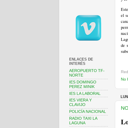
Este
el s
can
per
naci
Lag
de s
sub
ENLACES DE
INTERÉS
AEROPUERTO TF-
Red
NORTE
No 
IES DOMINGO
PEREZ MINIK
IES LA LABORAL
LUN
IES VIERA Y
CLAVIJO
NO
POLICÍA NACIONAL
RADIO TAXI LA
Lo
LAGUNA