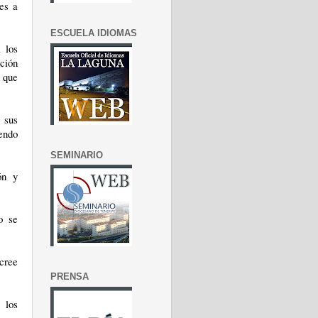
nes a
ESCUELA IDIOMAS
 los
ción
 que
 sus
iendo
SEMINARIO
ón y
o se
 cree
PRENSA
 los