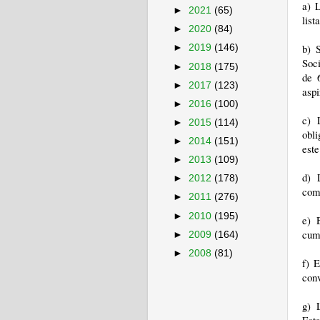
a) L
►
2021
(65)
list
►
2020
(84)
b) 
►
2019
(146)
Soc
►
2018
(175)
de 
►
2017
(123)
aspi
►
2016
(100)
c) 
►
2015
(114)
obli
►
2014
(151)
este
►
2013
(109)
d) 
►
2012
(178)
comu
►
2011
(276)
►
2010
(195)
e) 
cump
►
2009
(164)
►
2008
(81)
f) E
conv
g) 