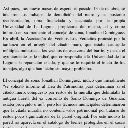
Así pues, tras nueve meses de espera, el pasado 13 de octubre, se
iniciaron los trabajos de demolición del muro y su posterior
reconstrucción, obra financiada y ejecutada por la propia
Universidad de La Laguna, propietaria del mismo, tal y como
informó en su momento el concejal de zona, Jonathan Domínguez.
En abril, la Asociación de Vecinos Los Verdeños protestó por la
tardanza en el arreglo del citado muro, que estaba causando
múltiples molestias a los vecinos de esta zona del barrio, y desde el
ayuntamiento se le indicó que correspondía a la Universidad de La
Laguna la reparación citada, y que se le requirió el inicio de los
trabajos, algo que han hecho sin mayor problema.
El concejal de zona, Jonathan Domínguez, indicó que inicialmente
“se solicitó informe al área de Patrimonio para determinar si el
citado muro, compuesto por restos de la muralla que delimitaba la
antigua huerta del ex convento de Santo Domingo de Guzmán,
estaba protegido o no”, pero los técnicos municipales determinaron
que la citada muralla no contenía valor patrimonial por tratarse de
restos poco significativos de la pared original. Por este motivo la
pared no aparecía en el catalogo de bienes protegidos en el casco
histórico de la ciudad o zona tampón, lo que ha permitido que el