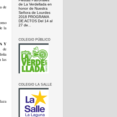
Fiestas Patronales
de La Verdellada en
a de
honor de Nuestra
Señora de Lourdes
2018 PROGRAMA
DE ACTOS Del 14 al
como
27 de...
de la
COLEGIO PÚBLICO
A Y
a de
doña
 las
COLEGIO LA SALLE
laza