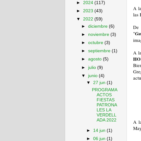
►
2024
(117)
A l
►
2023
(43)
las 
▼
2022
(59)
►
diciembre
(6)
De 
"
Gu
►
noviembre
(3)
ima
►
octubre
(3)
►
septiembre
(1)
A l
HO
►
agosto
(5)
Bie
►
julio
(9)
Gre
▼
junio
(4)
actu
▼
27 jun
(1)
PROGRAMA
ACTOS
FIESTAS
PATRONA
LES LA
VERDELL
ADA 2022
A l
May
►
14 jun
(1)
►
06 jun
(1)