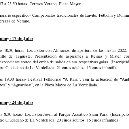
17 a 23,50 horas- Terraza Verano -Plaza Mayor.
orario específico- Campeonatos tradicionales de Envite, Futbolín y Domi
erraza de Verano.
ingo 17 de Julio
as 10,30 horas- Excursión con Almuerzo de apertura de las fiestas 2022. 
tillo de Tegueste. Presentación de aspirantes a Reinas y Míster co
espondiente sorteo del orden de salida en sus respectivas galas. (Inscripci
ro Ciudadano de La Verdellada, 21 euros adultos, 15 euros infantil).
as 19,30 horas- Festival Folklórico “A Raíz”, con la actuación de “And
ños” y “Aguaribay”, en la Plaza Mayor de La Verdellada.
ingo 24 de Julio
as 8,30 horas- Excursión Joven al Parque Acuático Siam Park. (Inscripció
ro Ciudadano de La Verdellada, 20 euros adultos, 16 euros infantiles).