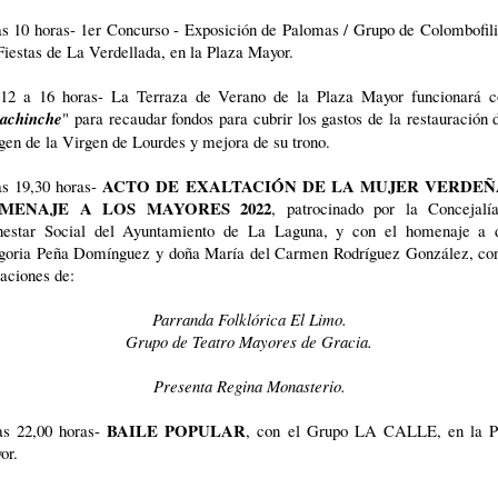
as 10 horas- 1er Concurso - Exposición de Palomas / Grupo de Colombofili
Fiestas de La Verdellada, en la Plaza Mayor.
12 a 16 horas- La Terraza de Verano de la Plaza Mayor funcionará 
achinche
" para recaudar fondos para cubrir los gastos de la restauración 
gen de la Virgen de Lourdes y mejora de su trono.
ACTO DE EXALTACIÓN DE LA MUJER VERDEÑ
as 19,30 horas-
MENAJE A LOS MAYORES 2022
, patrocinado por la Concejalí
nestar Social del Ayuntamiento de La Laguna, y con el homenaje a 
goria Peña Domínguez y doña María del Carmen Rodríguez González, con
aciones de:
Parranda Folklórica El Limo.
Grupo de Teatro Mayores de Gracia.
Presenta Regina Monasterio.
BAILE POPULAR
as 22,00 horas-
, con el Grupo LA CALLE, en la P
or.