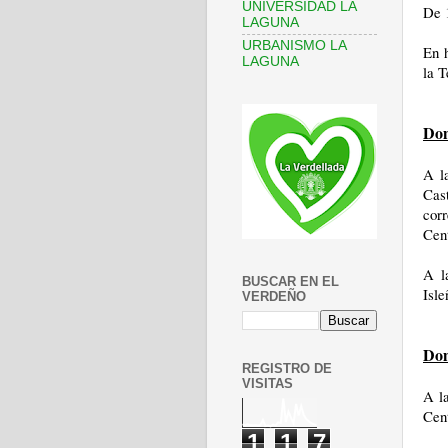
UNIVERSIDAD LA
De 
LAGUNA
URBANISMO LA
En h
LAGUNA
la T
Dom
A l
Cas
corr
Cent
A l
BUSCAR EN EL
Isle
VERDEÑO
Dom
REGISTRO DE
VISITAS
A l
Cent
1
1
7