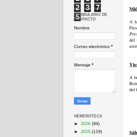
2
3
7
Mié
FORMULARIO DE
5
CONTACTO
A l
Fie
Nombre
Pre
del
asis
Correo electrónico
*
Vie
Mensaje
*
A l
Rein
del 
HEMEROTECA
►
2026
(94)
Sáb
►
2025
(119)