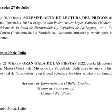
rcoles 27 de Julio
SOLEMNE ACTO DE LECTURA DEL PREGÓN
as 20,30 horas-
de
stas Patronales 2018 a cargo de
don Pedro Arturo López Cabrera (Médico 
sidente de la Junta de Hermandades y Cofradías de La Laguna)
, en el T
 Centro Ciudadano de La Verdellada. Actuación musical y brindis para lo
tentes.
rnes 29 de Julio
GRAN GALA DE LAS FIESTAS 2022
as 21,30 horas-
, con la Elección 
a Mayor (Miss) y del Míster de La Verdellada, dedicada este año a la his
festival de “Eurovisión” y en la cual actuará entre otros artistas y cantantes:
Apertura de Eurovisión con el Ballet Epsylon.
Humor de Jesús Farray.
Cantante Neo Pinto.
ado 30 de Julio