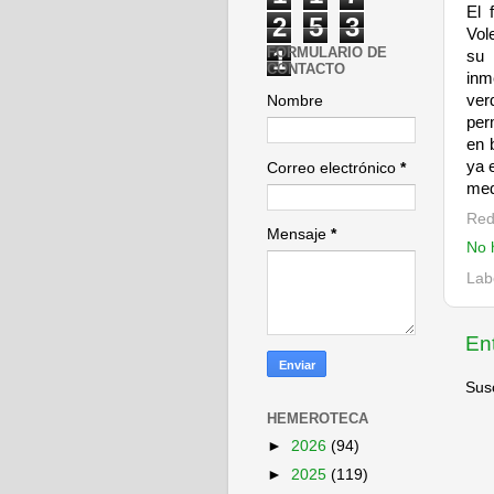
El 
2
5
3
Vol
FORMULARIO DE
1
su 
CONTACTO
inm
ver
Nombre
per
en 
ya 
Correo electrónico
*
med
Red
Mensaje
*
No 
Lab
En
Susc
HEMEROTECA
►
2026
(94)
►
2025
(119)