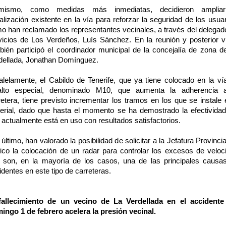
mismo, como medidas más inmediatas, decidieron amplia
alización existente en la vía para reforzar la seguridad de los usuar
o han reclamado los representantes vecinales, a través del delegad
vicios de Los Verdeños, Luís Sánchez. En la reunión y posterior vi
bién participó el coordinador municipal de la concejalía de zona d
dellada, Jonathan Domínguez.
alelamente, el Cabildo de Tenerife, que ya tiene colocado en la ví
alto especial, denominado M10, que aumenta la adherencia 
retera, tiene previsto incrementar los tramos en los que se instale 
erial, dado que hasta el momento se ha demostrado la efectividad
 actualmente está en uso con resultados satisfactorios.
último, han valorado la posibilidad de solicitar a la Jefatura Provinci
fico la colocación de un radar para controlar los excesos de veloc
 son, en la mayoría de los casos, una de las principales causa
identes en este tipo de carreteras.
fallecimiento de un vecino de La Verdellada en el accidente
ingo 1 de febrero acelera la presión vecinal.