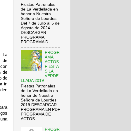
Fiestas Patronales
de La Verdellada en
honor a Nuestra
Señora de Lourdes
Del 7 de Julio al 5 de
Agosto de 2024
DESCARGAR
PROGRAMA
PROGRAMA D...
PROGR
e La
AMA
a de
ACTOS
 con
FIESTA
S LA
n de
VERDE
o de
LLADA 2019
r in
Fiestas Patronales
eden
de La Verdellada en
honor de Nuestra
Señora de Lourdes
2019 DESCARGAR
para
PROGRAMA EN PDF
sgos
PROGRAMA DE
ACTOS ...
 una
PROGR