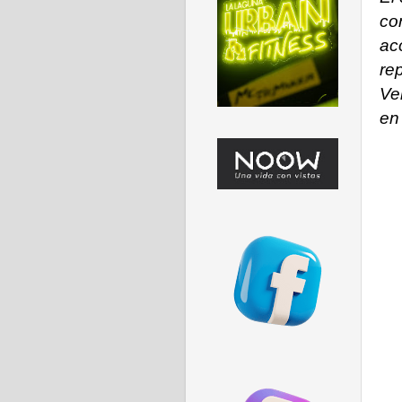
co
ac
re
Ve
en 