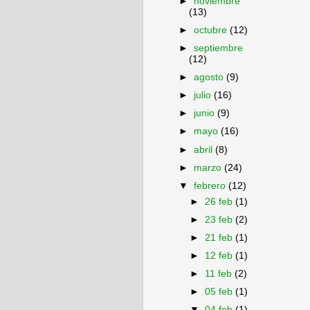
►
noviembre
(13)
►
octubre
(12)
►
septiembre
(12)
►
agosto
(9)
►
julio
(16)
►
junio
(9)
►
mayo
(16)
►
abril
(8)
►
marzo
(24)
▼
febrero
(12)
►
26 feb
(1)
►
23 feb
(2)
►
21 feb
(1)
►
12 feb
(1)
►
11 feb
(2)
►
05 feb
(1)
▼
04 feb
(1)