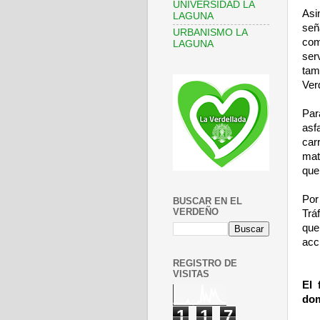
UNIVERSIDAD LA
Asi
LAGUNA
señ
URBANISMO LA
com
LAGUNA
ser
tam
Ver
Par
asf
car
mat
que
Por 
BUSCAR EN EL
VERDEÑO
Trá
que
acc
REGISTRO DE
VISITAS
El 
dom
1
1
7