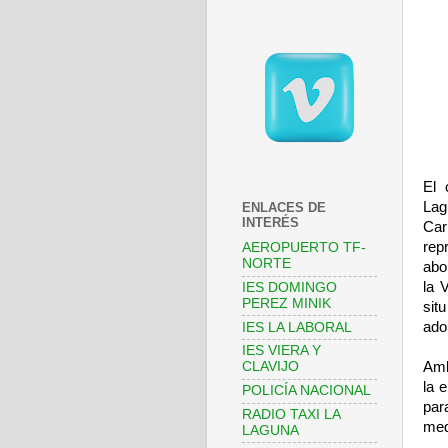
El 
Lag
ENLACES DE
INTERÉS
Car
rep
AEROPUERTO TF-
NORTE
abo
la 
IES DOMINGO
PEREZ MINIK
sit
ado
IES LA LABORAL
IES VIERA Y
Amb
CLAVIJO
la 
POLICÍA NACIONAL
par
RADIO TAXI LA
med
LAGUNA