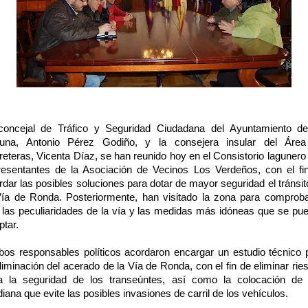
concejal de Tráfico y Seguridad Ciudadana del Ayuntamiento d
una, Antonio Pérez Godiño, y la consejera insular del Áre
reteras, Vicenta Díaz, se han reunido hoy en el Consistorio lagunero
resentantes de la Asociación de Vecinos Los Verdeños, con el fi
rdar las posibles soluciones para dotar de mayor seguridad el tránsit
Vía de Ronda. Posteriormente, han visitado la zona para comproba
u las peculiaridades de la vía y las medidas más idóneas que se pu
ptar.
os responsables políticos acordaron encargar un estudio técnico 
eliminación del acerado de la Vía de Ronda, con el fin de eliminar rie
a la seguridad de los transeúntes, así como la colocación de
iana que evite las posibles invasiones de carril de los vehículos.