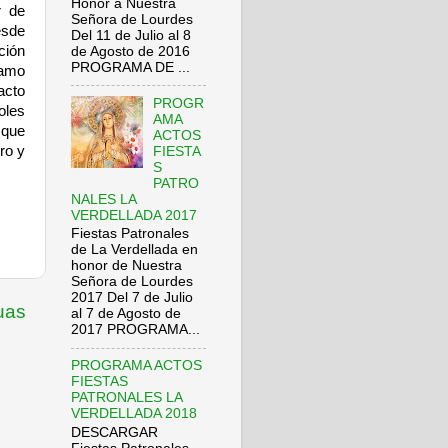
Honor a Nuestra
r de
Señora de Lourdes
esde
Del 11 de Julio al 8
ción
de Agosto de 2016
PROGRAMA DE ...
ramo
acto
PROGR
oles
AMA
 que
ACTOS
ro y
FIESTA
S
PATRO
NALES LA
VERDELLADA 2017
Fiestas Patronales
de La Verdellada en
honor de Nuestra
Señora de Lourdes
2017 Del 7 de Julio
uas
al 7 de Agosto de
2017 PROGRAMA...
PROGRAMA ACTOS
FIESTAS
PATRONALES LA
VERDELLADA 2018
DESCARGAR