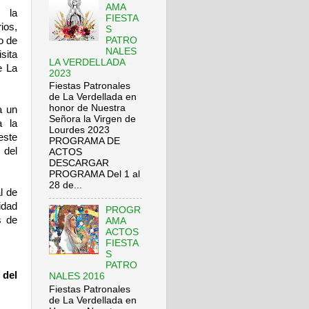
AMA
r la
FIESTA
ios,
S
PATRO
o de
NALES
sita
LA VERDELLADA
e La
2023
Fiestas Patronales
de La Verdellada en
honor de Nuestra
a un
Señora la Virgen de
a la
Lourdes 2023
este
PROGRAMA DE
 del
ACTOS
DESCARGAR
PROGRAMA Del 1 al
28 de...
al de
idad
PROGR
s de
AMA
ACTOS
FIESTA
S
PATRO
 del
NALES 2016
Fiestas Patronales
de La Verdellada en