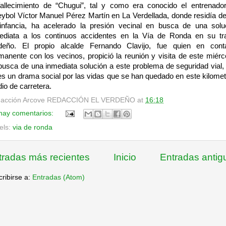
fallecimiento de “Chugui”, tal y como era conocido el entrenado
eybol Víctor Manuel Pérez Martín en La Verdellada, donde residía d
infancia, ha acelerado la presión vecinal en busca de una solu
ediata a los continuos accidentes en la Vía de Ronda en su t
deño. El propio alcalde Fernando Clavijo, fue quien en cont
manente con los vecinos, propició la reunión y visita de este miérc
busca de una inmediata solución a este problema de seguridad vial,
es un drama social por las vidas que se han quedado en este kilomet
io de carretera.
acción Arcove
REDACCIÓN EL VERDEÑO
at
16:18
hay comentarios:
els:
via de ronda
tradas más recientes
Inicio
Entradas antig
ribirse a:
Entradas (Atom)