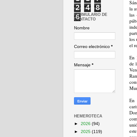
Sánc
2
4
8
la 
las
FORMULARIO DE
6
CONTACTO
púb
ind
Nombre
part
los 
el r
Correo electrónico
*
En 
de 
Mensaje
*
Ver
Ram
con
Mun
En 
car
Dom
HEMEROTECA
com
►
2026
(94)
uni
est
►
2025
(119)