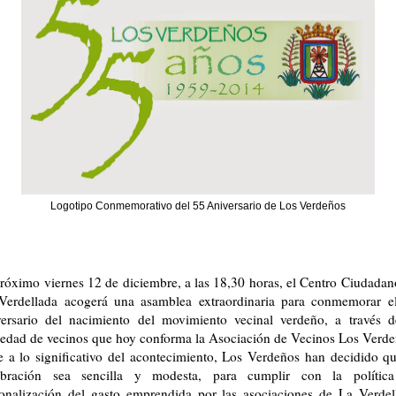
Logotipo Conmemorativo del 55 Aniversario de Los Verdeños
próximo viernes 12 de diciembre, a las 18,30 horas, el Centro Ciudadan
Verdellada acogerá una asamblea extraordinaria para conmemorar e
versario del nacimiento del movimiento vecinal verdeño, a través d
iedad de vecinos que hoy conforma la Asociación de Vecinos Los Verde
e a lo significativo del acontecimiento, Los Verdeños han decidido qu
ebración sea sencilla y modesta, para cumplir con la polític
ionalización del gasto emprendida por las asociaciones de La Verdel