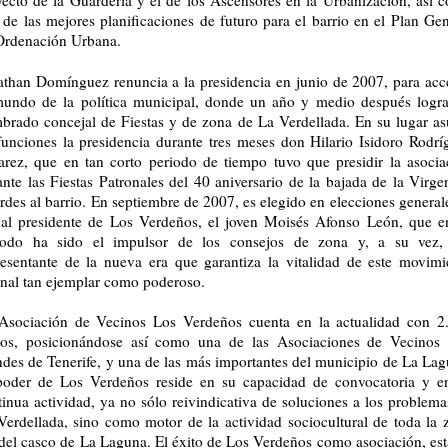
yecto de la Guardería y el de los Ascensores en la Urbanización, así 
 de las mejores planificaciones de futuro para el barrio en el Plan Gen
Ordenación Urbana.
athan Domínguez renuncia a la presidencia en junio de 2007, para acc
mundo de la política municipal, donde un año y medio después logra
brado concejal de Fiestas y de zona de
La Verdellada. En
su lugar a
funciones la presidencia durante tres meses don Hilario Isidoro Rodrí
arez, que en tan corto periodo de tiempo tuvo que presidir la asocia
ante las Fiestas Patronales del 40 aniversario de la bajada de la Virge
rdes al barrio. En septiembre de 2007, es elegido en elecciones generale
ual presidente de Los Verdeños, el joven Moisés Afonso León, que e
iodo ha sido el impulsor de los consejos de zona y, a su vez, 
resentante de la nueva era que garantiza la vitalidad de este movimi
inal tan ejemplar como poderoso.
Asociación de Vecinos Los Verdeños cuenta en la actualidad con 2
ios, posicionándose así como una de las Asociaciones de Vecinos
ndes de Tenerife, y una de las más importantes del municipio de
La Lag
oder de Los Verdeños reside en su capacidad de convocatoria y e
tinua actividad, ya no sólo reivindicativa de soluciones a los problema
Verdellada, sino como motor de la actividad sociocultural de toda la 
 del casco de
La Laguna. El
éxito de Los Verdeños como asociación, est