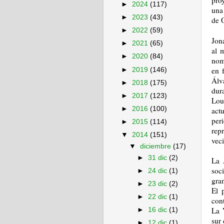
pro
►
2024
(117)
una
►
2023
(43)
de 
►
2022
(59)
Jon
►
2021
(65)
al 
►
2020
(84)
nom
en 
►
2019
(146)
Álv
►
2018
(175)
dur
►
2017
(123)
Lou
►
2016
(100)
act
per
►
2015
(114)
rep
▼
2014
(151)
vec
▼
diciembre
(17)
►
31 dic
(2)
La 
soc
►
24 dic
(1)
gra
►
23 dic
(2)
El
p
►
22 dic
(1)
con
La 
►
16 dic
(1)
sur
►
12 dic
(1)