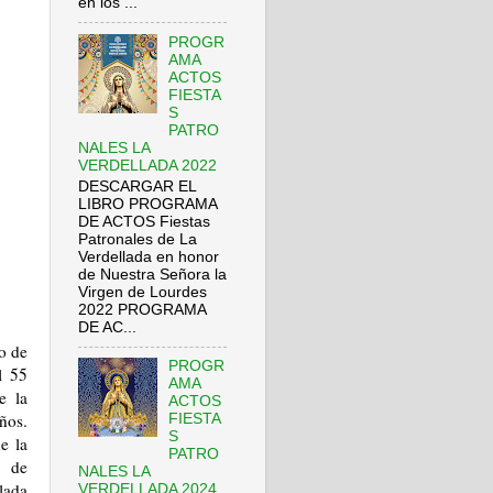
en los ...
PROGR
AMA
ACTOS
FIESTA
S
PATRO
NALES LA
VERDELLADA 2022
DESCARGAR EL
LIBRO PROGRAMA
DE ACTOS Fiestas
Patronales de La
Verdellada en honor
de Nuestra Señora la
Virgen de Lourdes
2022 PROGRAMA
DE AC...
o de
PROGR
l 55
AMA
e la
ACTOS
ños.
FIESTA
S
e la
PATRO
a de
NALES LA
lada
VERDELLADA 2024