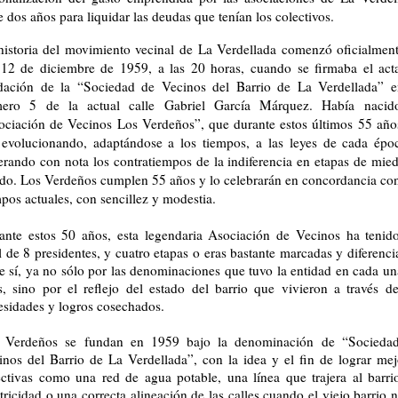
 dos años para liquidar las deudas que tenían los colectivos.
historia del movimiento vecinal de La Verdellada comenzó oficialment
 12 de diciembre de
1959, a
las 20 horas, cuando se firmaba el act
dación de
la “Sociedad
de Vecinos del Barrio de La Verdellada” e
ero 5 de la actual calle Gabriel García Márquez. Había naci
ociación
de Vecinos Los Verdeños”, que durante estos últimos 55 año
 evolucionando, adaptándose a los tiempos, a las leyes de cada épo
erando con nota los contratiempos de la indiferencia en etapas de mied
ido. Los Verdeños cumplen 55 años y lo celebrarán en concordancia con
pos actuales, con sencillez y modestia.
ante estos 50 años, esta legendaria Asociación de Vecinos ha tenid
l de 8 presidentes, y cuatro etapas o eras bastante marcadas y diferenc
re sí, ya no sólo por las denominaciones que tuvo la entidad en cada un
as, sino por el reflejo del estado del barrio que vivieron a través de
esidades y logros cosechados.
 Verdeños se fundan en 1959 bajo la denominación de “Socieda
inos del Barrio de La Verdellada”, con la idea y el fin de lograr mej
ectivas como una red de agua potable, una línea que trajera al barri
tricidad o una correcta alineación de las calles cuando el viejo barrio 