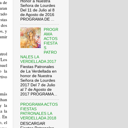
Honor a Nuestra
ia de
Señora de Lourdes
aran
Del 11 de Julio al 8
rado
de Agosto de 2016
stas
PROGRAMA DE ...
 dos
PROGR
os, y
AMA
sumir
ACTOS
FIESTA
S
PATRO
trol
NALES LA
“Los
VERDELLADA 2017
nuel
Fiestas Patronales
o la
de La Verdellada en
honor de Nuestra
tivo
Señora de Lourdes
2017 Del 7 de Julio
al 7 de Agosto de
 más
2017 PROGRAMA...
than
PROGRAMA ACTOS
y la
FIESTAS
a la
PATRONALES LA
. En
VERDELLADA 2018
, el
DESCARGAR