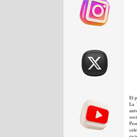
El 
La 
ani
soc
Pes
cel
rac