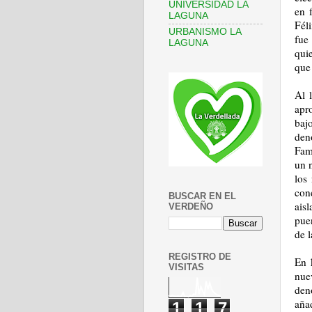
UNIVERSIDAD LA
en 
LAGUNA
Fél
URBANISMO LA
fue
LAGUNA
qui
que 
Al 
apr
baj
den
Fam
un 
los
cone
BUSCAR EN EL
ais
VERDEÑO
pue
de l
REGISTRO DE
En 
VISITAS
nue
den
aña
1
1
7