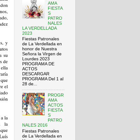
AMA
 don
FIESTA
nos,
S
ado,
PATRO
ndez
NALES
LA VERDELLADA
2023
Fiestas Patronales
s, y
de La Verdellada en
utos
honor de Nuestra
Señora la Virgen de
a su
Lourdes 2023
s de
PROGRAMA DE
ella
ACTOS
aría
DESCARGAR
PROGRAMA Del 1 al
 que
28 de...
re el
iado
PROGR
sión
AMA
ACTOS
FIESTA
S
a la
PATRO
z la
NALES 2016
nque
Fiestas Patronales
Luís
de La Verdellada en