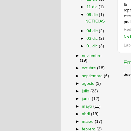
la 
►
11 dic
(1)
rep
▼
09 dic
(1)
vec
pod
NOTICIAS
Red
►
04 dic
(2)
No 
►
03 dic
(2)
Lab
►
01 dic
(3)
►
noviembre
(19)
En
►
octubre
(18)
Susc
►
septiembre
(6)
►
agosto
(3)
►
julio
(23)
►
junio
(12)
►
mayo
(11)
►
abril
(19)
►
marzo
(17)
►
febrero
(2)