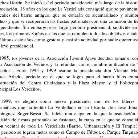
hez Gorrín. Se inició así el periodo presidencial más largo de la histor
asociación, 15 años en los que La Verdellada consiguió que se paviment
 calles del barrio antiguo, que se dotarán de alcantarillado y alumb
lico y que se recuperarán las fiestas patronales con una comisión de fie
ependiente. Sin embargo este largo periodo presidencial, se divide en
es, los primeros 8 años en los que se cumplen todos los objetivos citad
últimos siete años como gestora y casi sin actividad por nadie querer a
elevo presidencial.
1995, los jóvenes de
la Asociación Juvenil Ajuve
deciden tomar el con
la Asociación de Vecinos y la refundan con el nombre unificador de 
deños”. Entre 1995 y 1999 asume la presidencia don Vicente Ma
os Arbelo, periodo en el que se logra para el barrio hitos com
strucción del Centro Ciudadano y
la Plaza Mayor
, y el Polidepor
icipal Los Verdeños.
1999, es elegido como nuevo presidente, uno de los líderes
ismáticos que ha tenido La Verdellada en su historia, don José
Jona
ínguez Roger
-Bessú. Se inicia una etapa en la que la asociación 
isión de fiestas patronales se fusionan, la etapa en la que se consolid
ón vecinal de toda La Verdellada (Barrio, Urbanización y El Timple)
e periodo se logran metas como el Campo de Fútbol, el Parque Tinguaro