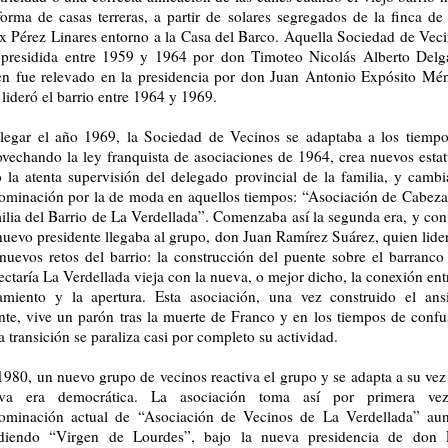
forma de casas terreras, a partir de solares segregados de la finca de
ix Pérez Linares entorno a la Casa del Barco. Aquella Sociedad de Veci
 presidida entre 1959 y 1964 por don Timoteo Nicolás Alberto Delg
en fue relevado en la presidencia por don Juan Antonio Expósito Mé
lideró el barrio entre 1964 y 1969.
llegar el año 1969, la Sociedad de Vecinos se adaptaba a los tiempo
ovechando la ley franquista de asociaciones de 1964, crea nuevos estat
o la atenta supervisión del delegado provincial de la familia, y cambi
ominación por la de moda en aquellos tiempos: “Asociación de Cabeza
ilia del Barrio de La Verdellada”. Comenzaba así la segunda era, y con 
nuevo presidente llegaba al grupo, don Juan Ramírez Suárez, quien lider
 nuevos retos del barrio: la construcción del puente sobre el barranco
ctaría La Verdellada vieja con la nueva, o mejor dicho, la conexión ent
lamiento y
la apertura. Esta
asociación, una vez construido el ans
nte, vive un parón tras la muerte de Franco y en los tiempos de confu
a transición se paraliza casi por completo su actividad.
1980, un nuevo grupo de vecinos reactiva el grupo y se adapta a su vez 
va era democrática. La asociación toma así por primera ve
ominación actual de “Asociación de Vecinos de La Verdellada” au
diendo “Virgen de Lourdes”, bajo la nueva presidencia de don 