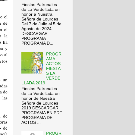
Fiestas Patronales
de La Verdellada en
honor a Nuestra
e el
Señora de Lourdes
a de
Del 7 de Julio al 5 de
n el
Agosto de 2024
DESCARGAR
do
la
PROGRAMA
s ha
PROGRAMA D...
ca y
o al
PROGR
AMA
 los
ACTOS
FIESTA
S LA
VERDE
o un
LLADA 2019
iadas
Fiestas Patronales
a de
de La Verdellada en
 las
honor de Nuestra
Señora de Lourdes
2019 DESCARGAR
PROGRAMA EN PDF
d de
PROGRAMA DE
oras
ACTOS ...
o de
nacía
PROGR