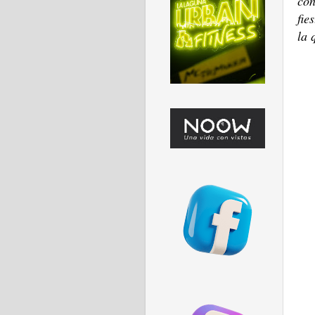
con
fie
la 