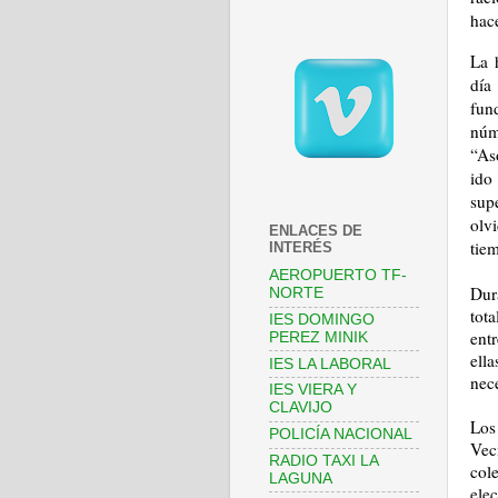
hace
La 
día
fun
núm
“As
ido
sup
olv
ENLACES DE
tiem
INTERÉS
AEROPUERTO TF-
Dur
NORTE
tota
IES DOMINGO
ent
PEREZ MINIK
ell
IES LA LABORAL
nec
IES VIERA Y
CLAVIJO
Los
POLICÍA NACIONAL
Vec
RADIO TAXI LA
col
LAGUNA
elec