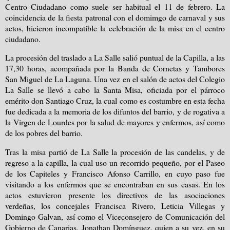
Centro Ciudadano como suele ser habitual el 11 de febrero. La
coincidencia de la fiesta patronal con el domimgo de carnaval y sus
actos, hicieron incompatible la celebración de la misa en el centro
ciudadano.
La procesión del traslado a La Salle salió puntual de la Capilla, a las
17,30 horas, acompañada por la Banda de Cornetas y Tambores
San Miguel de La Laguna. Una vez en el salón de actos del Colegio
La Salle se llevó a cabo la Santa Misa, oficiada por el párroco
emérito don Santiago Cruz, la cual como es costumbre en esta fecha
fue dedicada a la memoria de los difuntos del barrio, y de rogativa a
la Virgen de Lourdes por la salud de mayores y enfermos, así como
de los pobres del barrio.
Tras la misa partió de La Salle la procesión de las candelas, y de
regreso a la capilla, la cual uso un recorrido pequeño, por el Paseo
de los Capiteles y Francisco Afonso Carrillo, en cuyo paso fue
visitando a los enfermos que se encontraban en sus casas. En los
actos estuvieron presente los directivos de las asociaciones
verdeñas, los concejales Francisca Rivero, Leticia Villegas y
Domingo Galvan, así como el Viceconsejero de Comunicación del
Gobierno de Canarias, Jonathan Domínguez, quien a su vez, en su