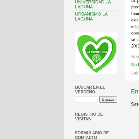
El p
UNIVERSIDAD LA
pre
LAGUNA
tien
URBANISMO LA
est
LAGUNA
est
cons
se 
2013
Red
No 
Lab
BUSCAR EN EL
En
VERDEÑO
Susc
REGISTRO DE
VISITAS
FORMULARIO DE
CONTACTO