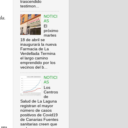
trascendido
testimon...
da.
NOTICI
AS
El
próximo
martes
18 de abril se
inaugurará la nueva
Farmacia de La
Verdellada Termina
el largo camino
emprendido por los
vecinos del b...
NOTICI
AS
Los
Centros
de
Salud de La Laguna
registran el mayor
número de casos
positivos de Covid19
de Canarias Fuentes
sanitarias creen que
 una