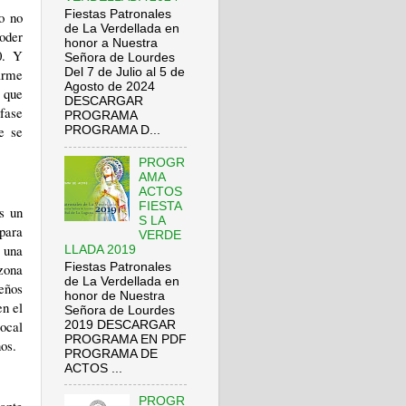
Fiestas Patronales
o no
de La Verdellada en
poder
honor a Nuestra
0. Y
Señora de Lourdes
firme
Del 7 de Julio al 5 de
Agosto de 2024
s que
DESCARGAR
 fase
PROGRAMA
e se
PROGRAMA D...
PROGR
AMA
ACTOS
FIESTA
s un
S LA
 para
VERDE
e una
LLADA 2019
zona
Fiestas Patronales
de La Verdellada en
eños
honor de Nuestra
en el
Señora de Lourdes
local
2019 DESCARGAR
PROGRAMA EN PDF
nos.
PROGRAMA DE
ACTOS ...
PROGR