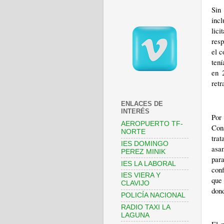
Sin
incl
lic
resp
el c
tení
en 
retr
ENLACES DE
INTERÉS
Por
AEROPUERTO TF-
Cons
NORTE
trat
IES DOMINGO
asa
PEREZ MINIK
par
IES LA LABORAL
conf
IES VIERA Y
que 
CLAVIJO
dond
POLICÍA NACIONAL
RADIO TAXI LA
LAGUNA