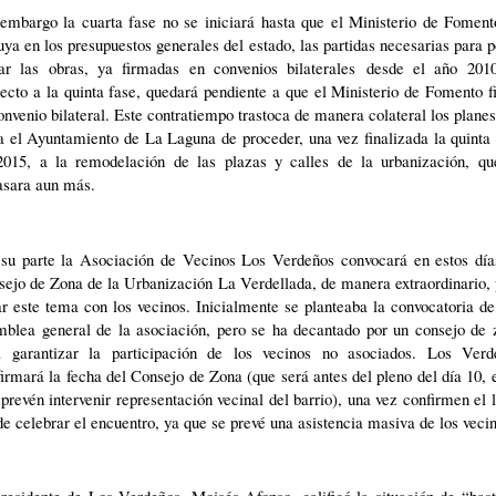
 embargo la cuarta fase no se iniciará hasta que el Ministerio de Foment
uya en los presupuestos generales del estado, las partidas necesarias para 
itar las obras, ya firmadas en convenios bilaterales desde el año 201
ecto a la quinta fase, quedará pendiente a que el Ministerio de Fomento 
onvenio bilateral. Este contratiempo trastoca de manera colateral los plane
a el Ayuntamiento de La Laguna de proceder, una vez finalizada la quinta
2015, a la remodelación de las plazas y calles de la urbanización, qu
asara aun más.
 su parte la Asociación de Vecinos Los Verdeños convocará en estos día
ejo de Zona de la Urbanización La Verdellada, de manera extraordinario,
ar este tema con los vecinos. Inicialmente se planteaba la convocatoria d
mblea general de la asociación, pero se ha decantado por un consejo de 
a garantizar la participación de los vecinos no asociados. Los Verd
irmará la fecha del Consejo de Zona (que será antes del pleno del día 10, 
prevén intervenir representación vecinal del barrio), una vez confirmen el 
e celebrar el encuentro, ya que se prevé una asistencia masiva de los veci