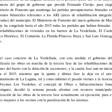
puesta del grupo de gobierno que preside Fernando Clavijo, para exigi
isterio de Fomento que mantenga las partidas presupuestarias firmadas en
enios bilaterales referentes a los ARI (áreas de rehabilitación integral
endas) del municipio. El Ministerio de Fomento del nuevo gobierno de Ma
y, ha congelado hasta el año 2015 todas las partidas que habían firmadas
 rehabilitaciones de viviendas en los barrios de La Verdellada, El Cardo
co Histórico, El Centurión, La Florida-Princesa Ibaya y San Luís Gonzag
o.
el caso concreto de La Verdellada, con esta medida el gobierno de
lizaría las obras en marcha de la tercera fase de las rehabilitaciones d
ues del barrio con la dotación de ascensores, y la cuarta fase aun no inici
ta el 2015; mientras que la quinta y última fase la deja en el aire
ntamiento de La Laguna, tal y como informó el pasado viernes a la Asocia
Vecinos Los Verdeños, el concejal de Obras e Infraestructuras Jona
ínguez, decidió la semana pasada afrontar con recursos municipale
lización de las obras de la tercera fase actualmente en ejecución, para e
s mayores a los vecinos con la paralización de las mismas.