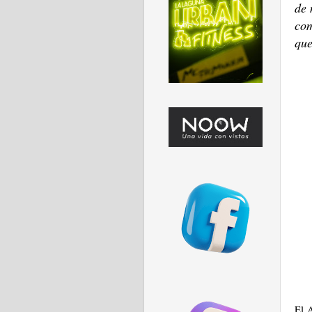
de 
com
que
El 