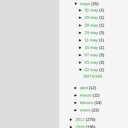
▼
mayo
(15)
►
31 may
(1)
►
29 may
(1)
►
28 may
(1)
►
24 may
(3)
►
11 may
(1)
►
10 may
(1)
►
07 may
(3)
►
03 may
(3)
▼
02 may
(1)
NOTICIAS
►
abril
(12)
►
marzo
(11)
►
febrero
(14)
►
enero
(22)
►
2011
(276)
►
2010
(195)