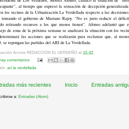
residente de Los Verdeños, Moisés Afonso, calificó la situación de “bas
ocupante”, al tiempo que expresó la sensación de decepción generalizada
en los vecinos de la Urbanización La Verdellada respecto a las decisione
á tomando el gobierno de Mariano Rajoy. “No es justo reducir el déficit
ado retirando recursos a los que menos tienen”. Afonso adelantó que e
ejo de zona de la próxima semana se analizará la situación con los veci
determinará las acciones que se realizarán para reclamar que, al meno
, se repongan las partidas del ARI de La Verdellada.
acción Arcove
REDACCIÓN EL VERDEÑO
at
15:42
hay comentarios:
els:
ari la verdellada
tradas más recientes
Inicio
Entradas antig
ribirse a:
Entradas (Atom)