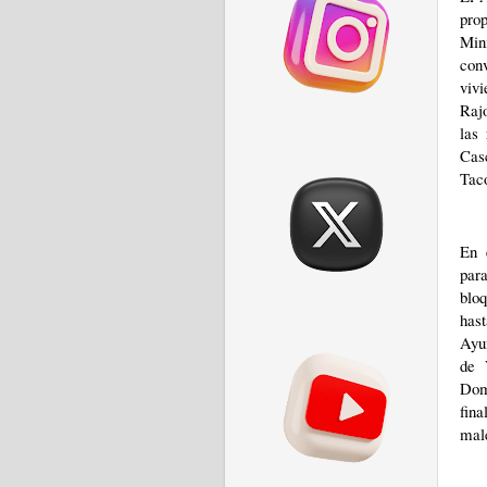
pro
Min
conv
vivi
Rajo
las
Cas
Tac
En 
para
bloq
has
Ayu
de 
Dom
fina
male