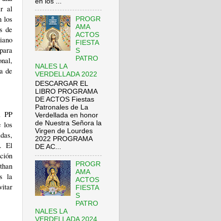
en los ...
r al
 los
PROGR
AMA
es de
ACTOS
riano
FIESTA
 para
S
PATRO
nal,
NALES LA
a de
VERDELLADA 2022
DESCARGAR EL
LIBRO PROGRAMA
DE ACTOS Fiestas
Patronales de La
l PP
Verdellada en honor
de Nuestra Señora la
e los
Virgen de Lourdes
adas,
2022 PROGRAMA
. El
DE AC...
ción
PROGR
than
AMA
s la
ACTOS
vitar
FIESTA
S
PATRO
NALES LA
VERDELLADA 2024