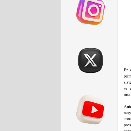
En 
prim
sist
se 
mun
Ant
neg
conc
pre
pre