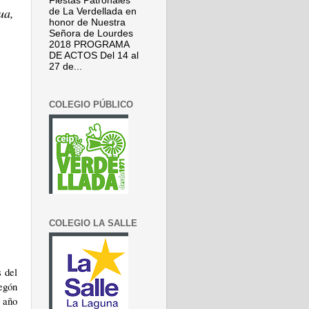
Fiestas Patronales
ua,
de La Verdellada en
honor de Nuestra
Señora de Lourdes
2018 PROGRAMA
DE ACTOS Del 14 al
27 de...
COLEGIO PÚBLICO
COLEGIO LA SALLE
s del
regón
e año