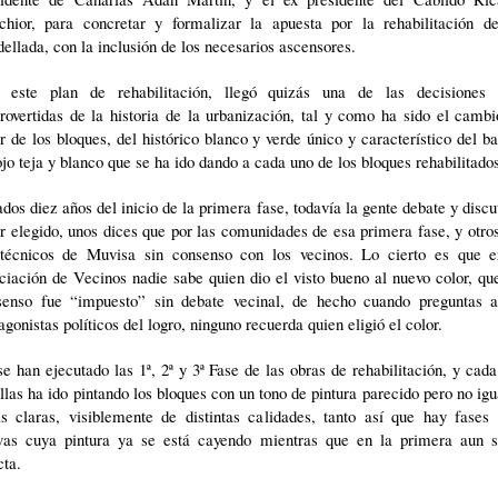
chior, para concretar y formalizar la apuesta por la rehabilitación 
dellada
, con la inclusión de los necesarios ascensores.
 este plan de rehabilitación, llegó quizás una de las decisiones
rovertidas de la historia de la urbanización, tal y como ha sido el camb
r de los bloques, del histórico blanco y verde único y característico del ba
ojo teja y blanco que se ha ido dando a cada uno de los bloques rehabilitado
dos diez años del inicio de la primera fase, todavía la gente debate y discu
r elegido, unos dices que por las comunidades de esa primera fase, y otro
 técnicos de Muvisa sin consenso con los vecinos. Lo cierto es que
ciación
de Vecinos nadie sabe quien dio el visto bueno al nuevo color, qu
senso fue “impuesto” sin debate vecinal, de hecho cuando preguntas a
agonistas políticos del logro, ninguno recuerda quien eligió el color.
e han ejecutado las 1ª, 2ª y 3ª Fase de las obras de rehabilitación, y cad
llas ha ido pintando los bloques con un tono de pintura parecido pero no igu
as claras, visiblemente de distintas calidades, tanto así que hay fases
vas cuya pintura ya se está cayendo mientras que en la primera aun s
cta.