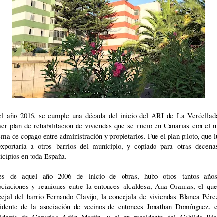
el año 2016, se cumple una década del inicio del ARI de
La Verdellad
er plan de rehabilitación de viviendas que se inició en Canarias con el 
ema de copago entre administración y propietarios. Fue el plan piloto, que 
exportaría a otros barrios del municipio, y copiado para otras decena
icipios en toda España.
es de aquel año 2006 de inicio de obras, hubo otros tantos año
ociaciones y reuniones entre la entonces alcaldesa, Ana Oramas, el que
ejal del barrio Fernando Clavijo, la concejala de viviendas Blanca Pére
sidente de la asociación de vecinos de entonces Jonathan Domínguez, e
sidente de Canarias Adán Martín, y el ex presidente del Cabildo Ric