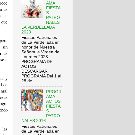
arece
AMA
FIESTA
arias
S
n las
PATRO
, que
NALES
LA VERDELLADA
2023
Fiestas Patronales
pera
de La Verdellada en
 sin
honor de Nuestra
Señora la Virgen de
n las
Lourdes 2023
rse a
PROGRAMA DE
ACTOS
DESCARGAR
PROGRAMA Del 1 al
ria y
28 de...
ad de
s mal
PROGR
resas
AMA
ACTOS
ogra
FIESTA
iendo
S
PATRO
NALES 2016
Fiestas Patronales
 las
de La Verdellada en