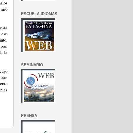
rlos
emio
ESCUELA IDIOMAS
 esta
Nuevo
into,
ibre,
de la
SEMINARIO
 cuyo
trae
iento
pias
PRENSA