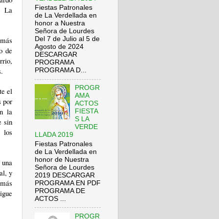
Fiestas Patronales
de
La
de La Verdellada en
honor a Nuestra
Señora de Lourdes
 más
Del 7 de Julio al 5 de
Agosto de 2024
io de
DESCARGAR
rrio,
PROGRAMA
s.
PROGRAMA D...
PROGR
te el
AMA
s por
ACTOS
 en
la
FIESTA
S LA
e sin
VERDE
 los
LLADA 2019
Fiestas Patronales
de La Verdellada en
honor de Nuestra
a una
Señora de Lourdes
al, y
2019 DESCARGAR
 más
PROGRAMA EN PDF
PROGRAMA DE
igue
ACTOS ...
PROGR