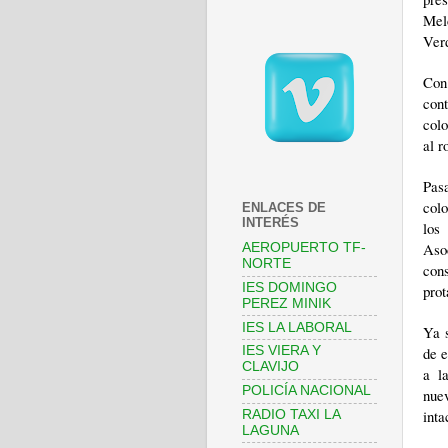
Mel
Ver
Con
cont
colo
al r
Pasa
colo
ENLACES DE
INTERÉS
los
Aso
AEROPUERTO TF-
NORTE
con
IES DOMINGO
prot
PEREZ MINIK
IES LA LABORAL
Ya s
de e
IES VIERA Y
CLAVIJO
a l
POLICÍA NACIONAL
nue
inta
RADIO TAXI LA
LAGUNA