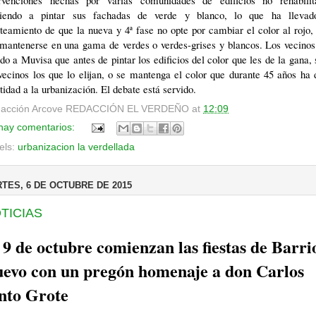
ervenciones hechas por varias comunidades de edificios no rehabilit
viendo a pintar sus fachadas de verde y blanco, lo que ha llevad
teamiento de que la nueva y 4ª fase no opte por cambiar el color al rojo,
 mantenerse en una gama de verdes o verdes-grises y blancos. Los vecinos
do a Muvisa que antes de pintar los edificios del color que les de la gana,
vecinos los que lo elijan, o se mantenga el color que durante 45 años ha
tidad a la urbanización. El debate está servido.
acción Arcove
REDACCIÓN EL VERDEÑO
at
12:09
hay comentarios:
els:
urbanizacion la verdellada
TES, 6 DE OCTUBRE DE 2015
TICIAS
 9 de octubre comienzan las fiestas de Barri
evo con un pregón homenaje a don Carlos
nto Grote