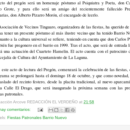
acto del pregón será un homenaje póstumo al Psiquiatra y Poeta, don Ca
to Grote, y para ello será un amigo del recientemente fallecido Pr
rias, don Alberto Pizarro Morón, el encargado de leerlo.
sociación de Vecinos Tinguaro, organizadora de las fiestas, ha querido de
a tener un presente póstumo al más ilustre vecino que ha tenido Barrio 
uanto a la cultura universal se refiere, teniendo en cuenta que don Carlos P
ién fue pregonero en el barrio en 1999. Tras el acto, que será de entrada l
á una actuación del Cuarteto Hamelin. El acto cuenta con el patrocinio 
cejalía de Cultura del Ayuntamiento de La Laguna.
 este acto de lectura del Pregón, comenzará la celebración de las fiestas,
grama se prolongará hasta el domingo 18 de octubre, y que como novedad, 
raslado del recinto festero, desde la placita tradicional, al nuevo aparcam
la Calle El Drago, que será inaugurado la próxima semana con las pro
tas patronales.
acción Arcove
REDACCIÓN EL VERDEÑO
at
21:58
hay comentarios:
els:
Fiestas Patronales Barrio Nuevo