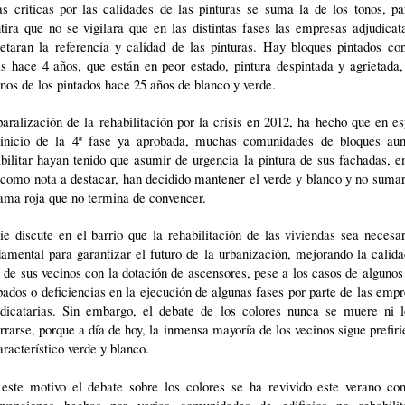
s criticas por las calidades de las pinturas se suma la de los tonos, p
ira que no se vigilara que en las distintas fases las empresas adjudicat
etaran la referencia y calidad de las pinturas. Hay bloques pintados co
s hace 4 años, que están en peor estado, pintura despintada y agrietada
nos de los pintados hace 25 años de blanco y verde.
aralización de la rehabilitación por la crisis en
2012, ha
hecho que en es
 inicio de la 4ª fase ya aprobada, muchas comunidades de bloques aun
bilitar hayan tenido que asumir de urgencia la pintura de sus fachadas, e
como nota a destacar, han decidido mantener el verde y blanco y no suma
ama roja que no termina de convencer.
e discute en el barrio que la rehabilitación de las viviendas sea necesa
amental para garantizar el futuro de la urbanización, mejorando la calid
 de sus vecinos con la dotación de ascensores, pese a los casos de alguno
ados o deficiencias en la ejecución de algunas fases por parte de las emp
udicatarias. Sin embargo, el debate de los colores nunca se muere ni l
rrarse, porque a día de hoy, la inmensa mayoría de los vecinos sigue prefir
aracterístico verde y blanco.
 este motivo el debate sobre los colores se ha revivido este verano con