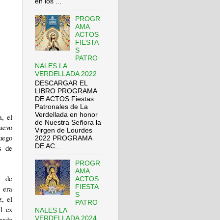
en los ...
PROGR
AMA
ACTOS
FIESTA
S
PATRO
NALES LA
VERDELLADA 2022
DESCARGAR EL
LIBRO PROGRAMA
DE ACTOS Fiestas
Patronales de La
Verdellada en honor
a
, el
de Nuestra Señora la
nuevo
Virgen de Lourdes
luego
2022 PROGRAMA
DE AC...
s de
PROGR
AMA
s de
ACTOS
FIESTA
 era
S
z, el
PATRO
l ex
NALES LA
ardo
VERDELLADA 2024