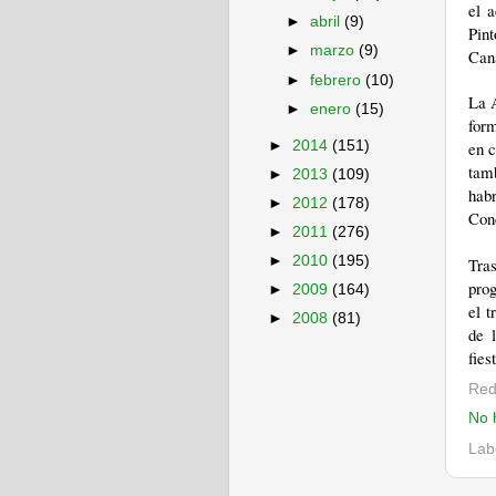
el 
►
abril
(9)
Pin
►
marzo
(9)
Cana
►
febrero
(10)
La A
►
enero
(15)
form
►
2014
(151)
en c
tamb
►
2013
(109)
habr
►
2012
(178)
Con
►
2011
(276)
►
2010
(195)
Tras
pro
►
2009
(164)
el t
►
2008
(81)
de 
fies
Red
No 
Lab