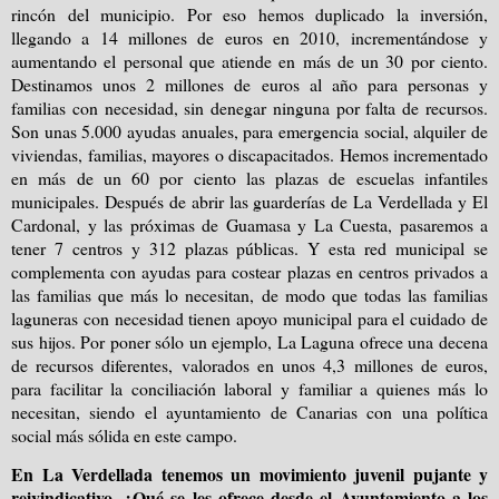
rincón del municipio. Por eso hemos duplicado la inversión,
llegando a 14 millones de euros en 2010, incrementándose y
aumentando el personal que atiende en más de un 30 por ciento.
Destinamos unos 2 millones de euros al año para personas y
familias con necesidad, sin denegar ninguna por falta de recursos.
Son unas 5.000 ayudas anuales, para emergencia social, alquiler de
viviendas, familias, mayores o discapacitados. Hemos incrementado
en más de un 60 por ciento las plazas de escuelas infantiles
municipales. Después de abrir las guarderías de La Verdellada y El
Cardonal, y las próximas de Guamasa y La Cuesta, pasaremos a
tener 7 centros y 312 plazas públicas. Y esta red municipal se
complementa con ayudas para costear plazas en centros privados a
las familias que más lo necesitan, de modo que todas las familias
laguneras con necesidad tienen apoyo municipal para el cuidado de
sus hijos. Por poner sólo un ejemplo, La Laguna ofrece una decena
de recursos diferentes, valorados en unos 4,3 millones de euros,
para facilitar la conciliación laboral y familiar a quienes más lo
necesitan, siendo el ayuntamiento de Canarias con una política
social más sólida en este campo.
En La Verdellada tenemos un movimiento juvenil pujante y
reivindicativo. ¿Qué se les ofrece desde el Ayuntamiento a los