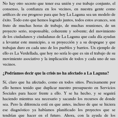
No hay otro secreto que tener esa unión y ese trabajo conjunto, el
consenso, la confianza en los vecinos, en nuestra gente como
artífices de ese progreso para que hoy La Laguna sea un modelo de
éxito. Todo esto que hemos logrado juntos, todos estos avances, son
fruto de muchas horas de trabajo, de muchas reuniones, de un
proyecto serio, responsable, coherente y solvente; del movimiento
de los ciudadanos y ciudadanas de La Laguna que cada día ayudan
a levantar este municipio, a su proyección y a su despegue y que
trabajan duro en cada uno de los pueblos y barrios. Un ejemplo de
ello es La Verdellada, que hoy no sería lo que es sin el trabajo de su
movimiento asociativo y la implicación de todos y cada uno de sus
vecinos.
¿Podríamos decir que la crisis no ha afectado a La Laguna?
Sí, claro que ha afectado, como en todos sitios. Precisamente por
ello hemos tenido que duplicar nuestro presupuesto en Servicios
Sociales para hacer frente a ello. Y se ha hecho, y se seguirá
haciendo mientras sea necesario y sacando los recursos de donde
sea. Pero la diferencia está en que antes, incluso de que se hiciera
ese diagnóstico ya habíamos planificado los proyectos que se
tendrían que hacer en el futuro. Ahora, con la ayuda de los