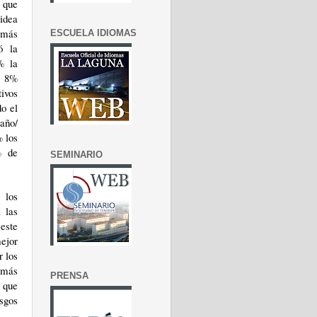
 que
 idea
 más
ESCUELA IDIOMAS
ó la
% la
n 8%
tivos
do el
año/
% los
% de
SEMINARIO
 los
 las
 este
ejor
r los
 más
PRENSA
 que
sgos