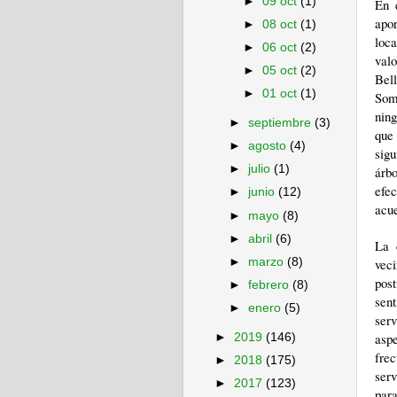
►
09 oct
(1)
En 
apor
►
08 oct
(1)
loc
►
06 oct
(2)
val
►
05 oct
(2)
Bel
►
01 oct
(1)
Som
ning
►
septiembre
(3)
que 
►
agosto
(4)
sig
►
julio
(1)
árbo
efe
►
junio
(12)
acue
►
mayo
(8)
►
abril
(6)
La 
vec
►
marzo
(8)
post
►
febrero
(8)
sen
►
enero
(5)
serv
asp
►
2019
(146)
fre
►
2018
(175)
ser
►
2017
(123)
para