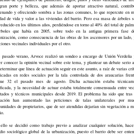
gran porte y belleza, que además de aportar atractivo natural, contrib
genando y ofreciendo sombra a las zonas comunes, lo que repercute en m
dad de vida y valor a las viviendas del barrio. Pero esa masa de árboles 
reducido en los últimos años, perdiéndose en torno al 40% del total de pal
rboles que había en 2005, sobre todo en la antigua primera fase d
nización, como consecuencia de las obras de los ascensores por un lado,
ciones vecinales individuales por el otro.
e pasado verano, Arvoce realizó un sondeo a encargo de Unión Verdeña 
r conocer la opinión vecinal sobre este tema, y plantear un debate serio 
eterminar que línea de actuación seguir en este asunto, a raíz de varias crí
licadas en redes sociales por la tala controlada de dos araucarias frent
que 32 el pasado mes de agosto. Dicha actuación estaba técnicam
ificada, y la necesidad de actuar estaba totalmente consensuada entre ve
ctados y técnicos municipales desde 2019. El problema ha sido que tras 
uación han aumentado las peticiones de talas unilaterales por mu
nidades de propietarios, que de ser atendidas dejarían sin vegetación a 
io.
 ello se decidió como trabajo previo a analizar cualquier solución, hace
dio sociológico global de la urbanización, puesto el barrio debe ser ente