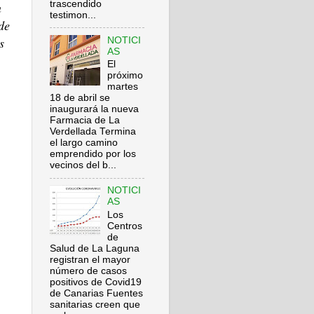
trascendido
n
testimon...
de
s
NOTICI
AS
El
próximo
martes
18 de abril se
inaugurará la nueva
Farmacia de La
Verdellada Termina
el largo camino
emprendido por los
vecinos del b...
NOTICI
AS
Los
Centros
de
Salud de La Laguna
registran el mayor
número de casos
positivos de Covid19
de Canarias Fuentes
sanitarias creen que