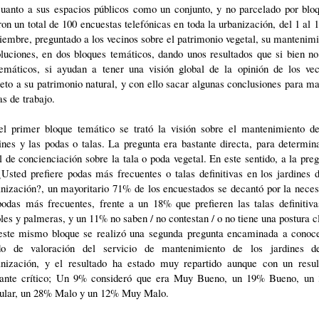
cuanto a sus espacios públicos como un conjunto, y no parcelado por bloq
on un total de 100 encuestas telefónicas en toda la urbanización, del 1 al 
iembre, preguntado a los vecinos sobre el patrimonio vegetal, su mantenim
luciones, en dos bloques temáticos, dando unos resultados que si bien n
emáticos, si ayudan a tener una visión global de la opinión de los vec
eto a su patrimonio natural, y con ello sacar algunas conclusiones para m
as de trabajo.
el primer bloque temático se trató la visión sobre el mantenimiento de
ines y las podas o talas. La pregunta era bastante directa, para determin
l de concienciación sobre la tala o poda vegetal. En este sentido, a la pre
Usted prefiere podas más frecuentes o talas definitivas en los jardines 
nización?, un mayoritario 71% de los encuestados se decantó por la nece
podas más frecuentes, frente a un 18% que prefieren las talas definitiva
les y palmeras, y un 11% no saben / no contestan / o no tiene una postura c
este mismo bloque se realizó una segunda pregunta encaminada a conoce
do de valoración del servicio de mantenimiento de los jardines d
anización, y el resultado ha estado muy repartido aunque con un resul
tante crítico; Un 9% consideró que era Muy Bueno, un 19% Bueno, un
ular, un 28% Malo y un 12% Muy Malo.