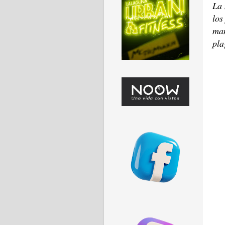
La 
los
man
pla