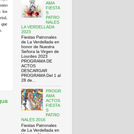
AMA
mismo
FIESTA
s los
S
ial,
PATRO
NALES
o que
LA VERDELLADA
s.
2023
Fiestas Patronales
de La Verdellada en
honor de Nuestra
Señora la Virgen de
Lourdes 2023
PROGRAMA DE
ACTOS
DESCARGAR
PROGRAMA Del 1 al
28 de...
PROGR
AMA
gua
ACTOS
FIESTA
S
PATRO
NALES 2016
Fiestas Patronales
de La Verdellada en