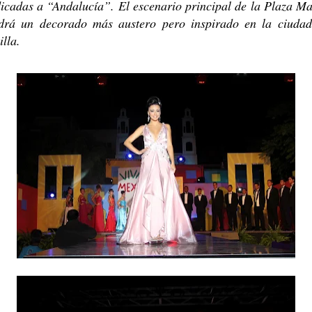
icadas a “Andalucía”. El escenario principal de la Plaza M
drá un decorado más austero pero inspirado en la ciuda
illa.