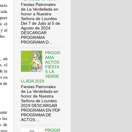
 más
Fiestas Patronales
de La Verdellada en
 cada
honor a Nuestra
 para
Señora de Lourdes
á el
Del 7 de Julio al 5 de
Agosto de 2024
 y al
DESCARGAR
lio.
PROGRAMA
PROGRAMA D...
PROGR
AMA
, un
ACTOS
s, el
FIESTA
de la
S LA
r en
VERDE
LLADA 2019
ón de
Fiestas Patronales
de La Verdellada en
honor de Nuestra
Señora de Lourdes
2019 DESCARGAR
PROGRAMA EN PDF
rante
PROGRAMA DE
o las
ACTOS ...
s de
 cuya
PROGR