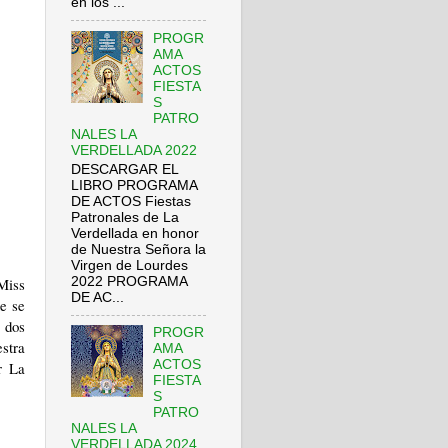
en los ...
PROGR
AMA
ACTOS
FIESTA
S
PATRO
NALES LA
VERDELLADA 2022
DESCARGAR EL
LIBRO PROGRAMA
DE ACTOS Fiestas
Patronales de La
Verdellada en honor
de Nuestra Señora la
Virgen de Lourdes
2022 PROGRAMA
 Miss
DE AC...
ue se
 dos
PROGR
stra
AMA
ACTOS
r La
FIESTA
S
PATRO
NALES LA
VERDELLADA 2024