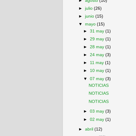
►
agosto
(10)
►
julio
(26)
►
junio
(15)
▼
mayo
(15)
►
31 may
(1)
►
29 may
(1)
►
28 may
(1)
►
24 may
(3)
►
11 may
(1)
►
10 may
(1)
▼
07 may
(3)
NOTICIAS
NOTICIAS
NOTICIAS
►
03 may
(3)
►
02 may
(1)
►
abril
(12)