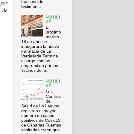
ayor
trascendido
testimon...
d de
NOTICI
AS
El
próximo
martes
18 de abril se
inaugurará la nueva
Farmacia de La
Verdellada Termina
el largo camino
emprendido por los
vecinos del b...
NOTICI
AS
Los
Centros
de
Salud de La Laguna
registran el mayor
número de casos
positivos de Covid19
de Canarias Fuentes
sanitarias creen que