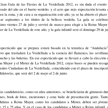
Gran Gala de las Fiestas de La Verdellada 2012, es sin duda el evento
rado del año en el barrio verdeño, y el acto que más expectación levanta
en la zona, y de cara a su organización este año, ya se ha abierto el plazo
car aspirantes a los títulos de la belleza verdeña. La gala se celebrar
imo viernes 27 de julio y servirá de marco para elegir a la Reina Mayor
er de La Verdellada de este año, y la gala infantil será el domingo 29 de ju
espectáculo que se prepara estará basado en la temática de “Andalucía”
vo que trasladará La Verdellada a la esencia del flamenco, las sevillana
acho y las bulerías. En ese espectáculo que se llevará a cabo la elección 
na Mayor y el Míster de La Verdellada 2012, cuyas bases se pueden recoge
entro Ciudadano de La Verdellada, coincidiendo con el plazo de inscripci
idatos/as, que será del 2 de mayo al 2 de junio.
as candidatos/as, como en años anteriores, se beneficiarán de gimnasio du
es, book de fotos, excursiones y cena baile de presentación gratis. Tant
didatas a Reina Mayor, como los candidatos a Míster, deben ser jóvene
e 15 y 25 años. Y en el caso de los candidatos a Míster o Reina infantil,