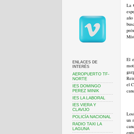
La 
espe
año 
bus
próx
Míst
El 
ENLACES DE
moti
INTERÉS
gazp
AEROPUERTO TF-
Rei
NORTE
el C
IES DOMINGO
cand
PEREZ MINIK
IES LA LABORAL
IES VIERA Y
CLAVIJO
Los/
POLICÍA NACIONAL
un m
RADIO TAXI LA
can
LAGUNA
entr