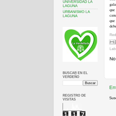
UNIVERSIDAD LA
gala
LAGUNA
que 
URBANISMO LA
can
LAGUNA
que 
debe
Red
Lab
No
BUSCAR EN EL
VERDEÑO
En
REGISTRO DE
Susc
VISITAS
1
1
7