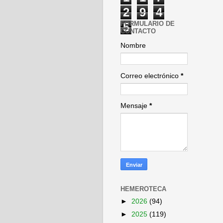
2
9
4
FORMULARIO DE
5
CONTACTO
Nombre
Correo electrónico
*
Mensaje
*
HEMEROTECA
►
2026
(94)
►
2025
(119)