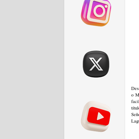
Desd
o Mí
fac
tít
Señ
Lagu