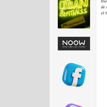
tra
de 
el 