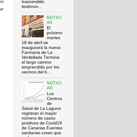
os
trascendido
testimon...
or
NOTICI
AS
El
próximo
martes
18 de abril se
inaugurará la nueva
Farmacia de La
Verdellada Termina
el largo camino
emprendido por los
vecinos del b...
NOTICI
AS
Los
Centros
de
Salud de La Laguna
registran el mayor
número de casos
positivos de Covid19
de Canarias Fuentes
sanitarias creen que