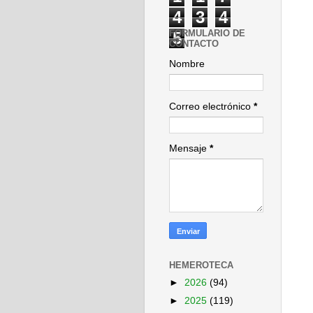
4
3
4
FORMULARIO DE
5
CONTACTO
Nombre
Correo electrónico
*
Mensaje
*
HEMEROTECA
►
2026
(94)
►
2025
(119)