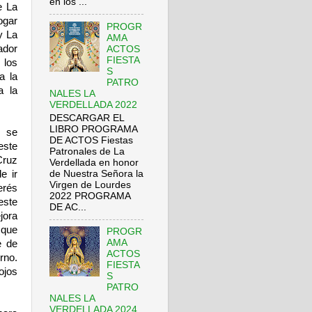
en los ...
e La
ogar
PROGR
y La
AMA
ador
ACTOS
FIESTA
 los
S
a la
PATRO
a la
NALES LA
VERDELLADA 2022
DESCARGAR EL
LIBRO PROGRAMA
o se
DE ACTOS Fiestas
este
Patronales de La
Cruz
Verdellada en honor
de Nuestra Señora la
e ir
Virgen de Lourdes
erés
2022 PROGRAMA
este
DE AC...
jora
 que
PROGR
AMA
e de
ACTOS
rno.
FIESTA
ojos
S
PATRO
NALES LA
VERDELLADA 2024