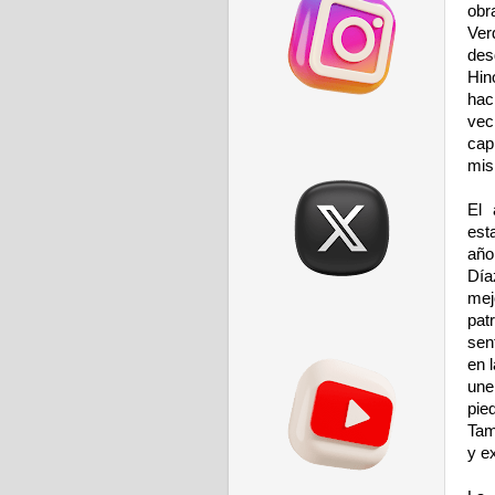
obr
Ver
des
Hin
hac
vec
cap
mis
El 
est
año
Día
mej
pat
sen
en 
une
pie
Tam
y e