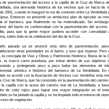
a de pavimentación del acceso a la capilla de la Cruz de Marca d
dellada, una demanda histórica de los vecinos que se hacía de r
de 2001, cuando te inauguró la vía de conexión entre La Verdellada 
ojosa. Entonces se presentó un ambicioso plan de ejecutar un mir
ia el barranco, que finalmente no ha materializado. Sin embargo
inos del barrio se conformaban con la pavimentación del acceso 
illa, para que la gente mayor pudiera acceder con comodidad 
ma, sobre todo en la celebración del día de la Cruz.
año pasado ya se anunció esta obra de pavimentación, per
ablecieron otras prioridades en el barrio, y tuvo que esperar. Pero 
, la concejala de Vías y Obras y Patrimonio Histórico, María de la 
z, la marcó como prioritaria, por entrar dentro de sus objetivos d
orando y protegiendo poco a poco todos los elementos de int
rimonial, artístico e histórico del barranco de La Verdellada. En 
tido se acordó con la Asociación de Vecinos Los Verdeños esta me
la Cruz de Marca, que ha consistido en la pavimentación del camino
 la capilla con la acera del camino real de La Verdellada, a bas
dra de color rojizo para lograr una mayor integración en el ento
bién se ha pintado la capilla y se ha limpiado todo el entorno de rastr
xceso de vegetación.