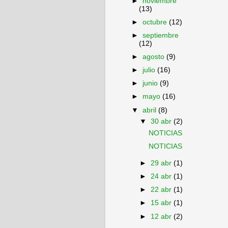
►
noviembre
(13)
►
octubre
(12)
►
septiembre
(12)
►
agosto
(9)
►
julio
(16)
►
junio
(9)
►
mayo
(16)
▼
abril
(8)
▼
30 abr
(2)
NOTICIAS
NOTICIAS
►
29 abr
(1)
►
24 abr
(1)
►
22 abr
(1)
►
15 abr
(1)
►
12 abr
(2)