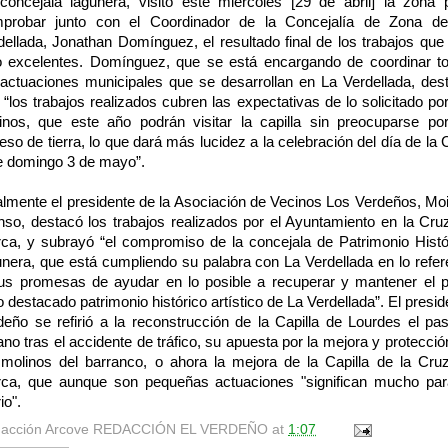
concejala lagunera, visitó este miércoles [29 de abril] la zona 
probar junto con el Coordinador de la Concejalía de Zona d
dellada, Jonathan Domínguez, el resultado final de los trabajos que
o excelentes. Domínguez, que se está encargando de coordinar t
 actuaciones municipales que se desarrollan en La Verdellada, des
 “los trabajos realizados cubren las expectativas de lo solicitado por
inos, que este año podrán visitar la capilla sin preocuparse po
eso de tierra, lo que dará más lucidez a la celebración del día de la 
e domingo 3 de mayo”.
almente el presidente de la Asociación de Vecinos Los Verdeños, Mo
nso, destacó los trabajos realizados por el Ayuntamiento en la Cru
ca, y subrayó “el compromiso de la concejala de Patrimonio Histó
unera, que está cumpliendo su palabra con La Verdellada en lo refer
us promesas de ayudar en lo posible a recuperar y mantener el 
o destacado patrimonio histórico artístico de La Verdellada”. El presid
deño se refirió a la reconstrucción de la Capilla de Lourdes el pa
ano tras el accidente de tráfico, su apuesta por la mejora y protecció
 molinos del barranco, o ahora la mejora de la Capilla de la Cru
ca, que aunque son pequeñas actuaciones "significan mucho par
io".
acción Arcove
REDACCIÓN EL VERDEÑO
at
1:07