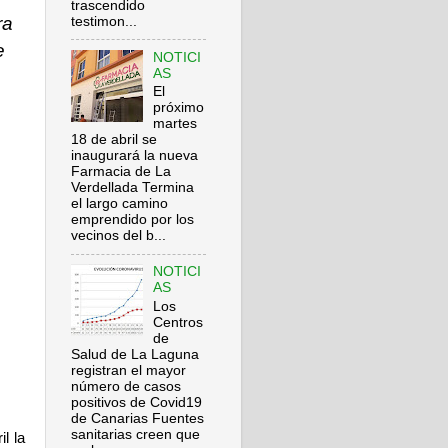
trascendido
ra
testimon...
e
NOTICI
AS
El
próximo
martes
18 de abril se
inaugurará la nueva
Farmacia de La
Verdellada Termina
el largo camino
emprendido por los
vecinos del b...
NOTICI
AS
Los
Centros
de
Salud de La Laguna
registran el mayor
número de casos
positivos de Covid19
de Canarias Fuentes
sanitarias creen que
l la