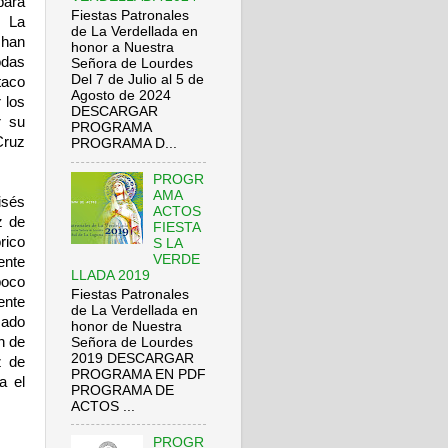
para
Fiestas Patronales
e La
de La Verdellada en
 han
honor a Nuestra
odas
Señora de Lourdes
Del 7 de Julio al 5 de
taco
Agosto de 2024
 los
DESCARGAR
r su
PROGRAMA
Cruz
PROGRAMA D...
PROGR
AMA
isés
ACTOS
z de
FIESTA
rico
S LA
VERDE
ente
LLADA 2019
poco
Fiestas Patronales
ente
de La Verdellada en
sado
honor de Nuestra
n de
Señora de Lourdes
2019 DESCARGAR
z de
PROGRAMA EN PDF
a el
PROGRAMA DE
ACTOS ...
PROGR