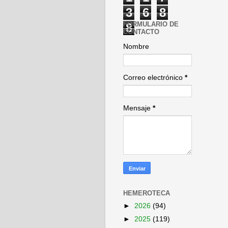
3
6
8
FORMULARIO DE
8
CONTACTO
Nombre
Correo electrónico
*
Mensaje
*
HEMEROTECA
►
2026
(94)
►
2025
(119)