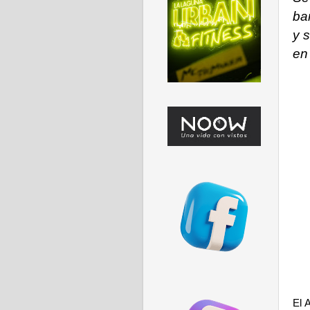
ba
y 
en
El 