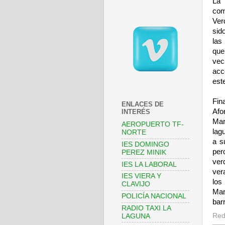
La 
com
Ver
sid
las
que
vec
acc
est
Fin
ENLACES DE
Afo
INTERÉS
Mar
AEROPUERTO TF-
lag
NORTE
a s
IES DOMINGO
per
PEREZ MINIK
ver
IES LA LABORAL
ver
IES VIERA Y
los
CLAVIJO
Mar
POLICÍA NACIONAL
barr
RADIO TAXI LA
Red
LAGUNA