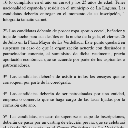
16 (o cumplirlos en el año en curso) y los 25 años de edad. Tener
nacionalidad española y residir en el municipio de La Laguna. Las
candidatas deberán entregar en el momento de su inscripción, 1
fotografía tamaño carnet.
2º- Las candidatas deberán de poseer ropa sport o coctel, bañador y
traje de noche para sus desfiles en la noche de la gala, el viernes 26
de Julio en la Plaza Mayor de La Verdellada. Este punto quedará en
suspenso en caso de que la organización acuerde con diseñador o
patrocinador concreto, el suministro de dicha vestimenta, previa
aportación económica que se acuerde por parte de los aspirantes o
patrocinadores.
3º- Las candidatas deberán de asistir a todos los ensayos que se
convoquen por parte de la coreógrafa.
4º- Las candidatas deberán de ser patrocinadas por una entidad,
empresa o comercio que se haga cargo de las tasas fijadas por la
comisión este año.
5º- Las candidatas, en caso de superarse el cupo de inscripciones,
deberán de pasar por un casting de elección previa, que se celebrará
el sábado 29 de junio, en el Centro Ciudadano de La Verdellada.