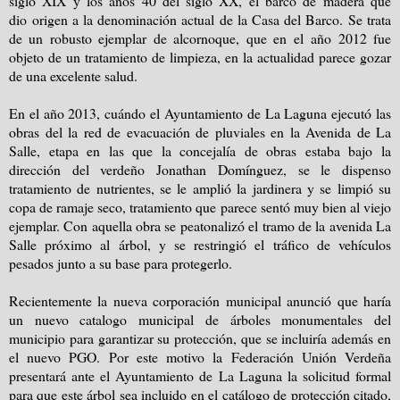
siglo XIX y los años 40 del siglo XX, el barco de madera que
dio origen a la denominación actual de la Casa del Barco.
Se trata
de un robusto ejemplar de alcornoque, que en el
año 2012 fue
objeto de un tratamiento de limpieza, en la actualidad parece gozar
de una excelente salud.
En el año 2013, cuándo el Ayuntamiento de La Laguna ejecutó las
obras del la red de evacuación de pluviales en la Avenida de La
Salle, etapa en las que la concejalía de obras estaba bajo la
dirección del verdeño Jonathan Domínguez, se le dispenso
tratamiento de nutrientes, se le amplió la jardinera y se limpió su
copa de ramaje seco, tratamiento que parece sentó muy bien al viejo
ejemplar. Con aquella obra se peatonalizó el tramo de la avenida La
Salle próximo al árbol, y se restringió el tráfico de vehículos
pesados junto a su base para protegerlo.
Recientemente la nueva corporación municipal anunció que haría
un nuevo catalogo municipal de árboles monumentales del
municipio para garantizar su protección, que se incluiría además en
el nuevo PGO. Por este motivo la Federación Unión Verdeña
presentará ante el Ayuntamiento de La Laguna la solicitud formal
para que este árbol sea incluido en el catálogo de protección citado,