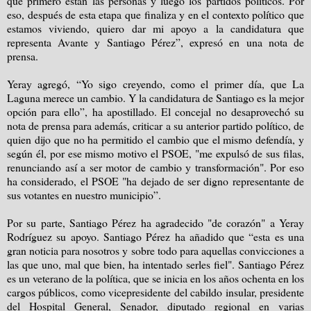
que primero están las personas y luego los partidos políticos. Por
eso, después de esta etapa que finaliza y en el contexto político que
estamos viviendo, quiero dar mi apoyo a la candidatura que
representa Avante y Santiago Pérez”, expresó en una nota de
prensa.
Yeray agregó, “Yo sigo creyendo, como el primer día, que La
Laguna merece un cambio. Y la candidatura de Santiago es la mejor
opción para ello”, ha apostillado. El concejal no desaprovechó su
nota de prensa para además, criticar a su anterior partido político, de
quien dijo que no ha permitido el cambio que el mismo defendía, y
según él, por ese mismo motivo el PSOE, "me expulsó de sus filas,
renunciando así a ser motor de cambio y transformación". Por eso
ha considerado, el PSOE "ha dejado de ser digno representante de
sus votantes en nuestro municipio”.
Por su parte, Santiago Pérez ha agradecido "de corazón" a Yeray
Rodríguez su apoyo. Santiago Pérez ha añadido que “esta es una
gran noticia para nosotros y sobre todo para aquellas convicciones a
las que uno, mal que bien, ha intentado serles fiel". Santiago Pérez
es un veterano de la política, que se inicia en los años ochenta en los
cargos públicos, como vicepresidente del cabildo insular, presidente
del Hospital General, Senador, diputado regional en varias