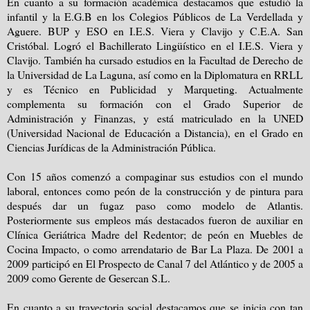
En cuanto a su formación académica destacamos que estudió la
infantil y la E.G.B en los Colegios Públicos de La Verdellada y
Aguere. BUP y ESO en I.E.S. Viera y Clavijo y C.E.A. San
Cristóbal. Logró el Bachillerato Lingüístico en el I.E.S. Viera y
Clavijo. También ha cursado estudios en la Facultad de Derecho de
la Universidad de La Laguna, así como en la Diplomatura en RRLL
y es Técnico en Publicidad y Marqueting. Actualmente
complementa su formación con el Grado Superior de
Administración y Finanzas, y está matriculado en la UNED
(Universidad Nacional de Educación a Distancia), en el Grado en
Ciencias Jurídicas de la Administración Pública.
Con 15 años comenzó a compaginar sus estudios con el mundo
laboral, entonces como peón de la construcción y de pintura para
después dar un fugaz paso como modelo de Atlantis.
Posteriormente sus empleos más destacados fueron de auxiliar en
Clínica Geriátrica Madre del Redentor; de peón en Muebles de
Cocina Impacto, o como arrendatario de Bar La Plaza. De 2001 a
2009 participó en El Prospecto de Canal 7 del Atlántico y de 2005 a
2009 como Gerente de Gesercan S.L.
En cuanto a su trayectoria social destacamos que se inicia con tan