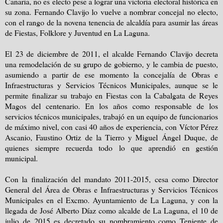
Canaria, no es electo pese a lograr una victoria electoral histórica en
su zona. Fernando Clavijo lo vuelve a nombrar concejal no electo,
con el rango de la novena tenencia de alcaldía para asumir las áreas
de Fiestas, Folklore y Juventud en La Laguna.
El 23 de diciembre de 2011, el alcalde Fernando Clavijo decreta
una remodelación de su grupo de gobierno, y le cambia de puesto,
asumiendo a partir de ese momento la concejalía de Obras e
Infraestructuras y Servicios Técnicos Municipales, aunque se le
permite finalizar su trabajo en Fiestas con la Cabalgata de Reyes
Magos del centenario. En los años como responsable de los
servicios técnicos municipales, trabajó en un equipo de funcionarios
de máximo nivel, con casi 40 años de experiencia, con Víctor Pérez
Ascanio, Faustino Ortiz de la Tierro y Miguel Ángel Duque, de
quienes siempre recuerda todo lo que aprendió en gestión
municipal.
Con la finalización del mandato 2011-2015, cesa como Director
General del Área de Obras e Infraestructuras y Servicios Técnicos
Municipales en el Excmo. Ayuntamiento de La Laguna, y con la
llegada de José Alberto Díaz como alcalde de La Laguna, el 10 de
julio de 2015 es decretado su nombramiento como Teniente de