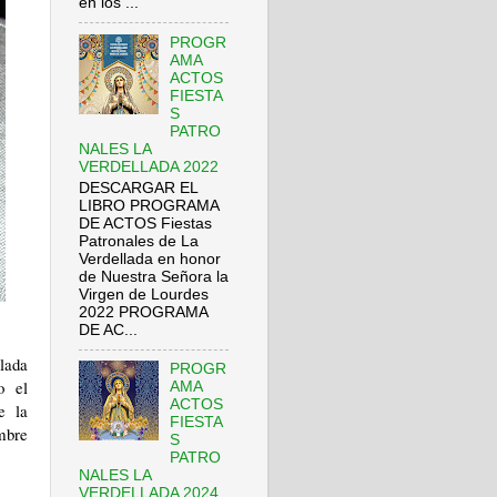
en los ...
PROGR
AMA
ACTOS
FIESTA
S
PATRO
NALES LA
VERDELLADA 2022
DESCARGAR EL
LIBRO PROGRAMA
DE ACTOS Fiestas
Patronales de La
Verdellada en honor
de Nuestra Señora la
Virgen de Lourdes
2022 PROGRAMA
DE AC...
lada
PROGR
o el
AMA
ACTOS
e la
FIESTA
mbre
S
PATRO
NALES LA
VERDELLADA 2024