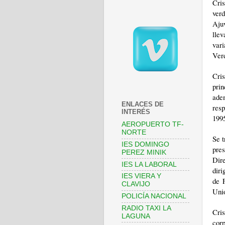
Cris
verd
Ajuv
lle
var
Verd
Cri
pri
ade
ENLACES DE
resp
INTERÉS
199
AEROPUERTO TF-
NORTE
Se t
IES DOMINGO
pre
PEREZ MINIK
Dir
IES LA LABORAL
diri
IES VIERA Y
de 
CLAVIJO
Uni
POLICÍA NACIONAL
RADIO TAXI LA
Cri
LAGUNA
corp