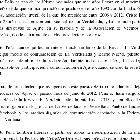
to Peña es uno de los líderes vecinales que más años llevan en el movim
eño, dada que su incorporación se produjo en el año 1990 con la fundaci
e, asociación juvenil de la que fue presidente entre 2006 y 2012. Cristo
va 23 años en el movimiento vecinal de La Verdellada, y ha formado part
ias directivas de Ajuve en su historia y de la Asociación de Vecinos
eños, donde actualmente es vicepresidente y portavoz.
sto Peña conoce perfectamente el funcionamiento de la Revista El Verd
ncipal medio de comunicación de La Verdellada y Barrio Nuevo, puesto
más de miembro de la redacción durante todos estos años, fue dele
onsable de participación y comunicación en Ajuve cuando se creó la revis
5.
rata de un histórico, que recupera con este puesto cierta notoriedad tras dej
sidencia de Ajuve el pasado mes de junio de 2012. Peña se hará cargo d
ección de la Revista El Verdeño, inicialmente hasta 2015, y con ello ad
girá el gabinete de prensa de La Verdellada, el Verdellada Punto de Encu
Facebook, y los medios digitales de comunicación asociados a la Federa
ón Verdeña.
sto Peña también liderará a partir de ahora la modernización de la im
orativa de la Federación UniónVerdeña y de sus redes de comunicación, c