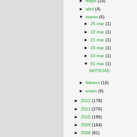
►
mayo
(15)
►
abril
(4)
▼
marzo
(6)
►
25 mar
(1)
►
22 mar
(1)
►
21 mar
(1)
►
15 mar
(1)
►
03 mar
(1)
▼
01 mar
(1)
NOTICIAS
►
febrero
(16)
►
enero
(6)
►
2012
(178)
►
2011
(276)
►
2010
(195)
►
2009
(164)
►
2008
(81)