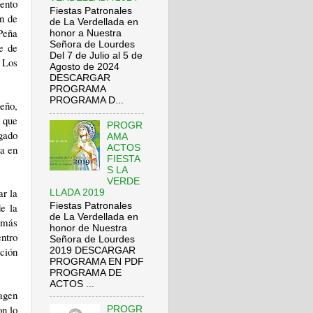
iento
Fiestas Patronales
ón de
de La Verdellada en
 Peña
honor a Nuestra
Señora de Lourdes
e de
Del 7 de Julio al 5 de
 Los
Agosto de 2024
DESCARGAR
PROGRAMA
PROGRAMA D...
eño,
 que
PROGR
gado
AMA
ta en
ACTOS
FIESTA
S LA
VERDE
ar la
LLADA 2019
Fiestas Patronales
e la
de La Verdellada en
emás
honor de Nuestra
entro
Señora de Lourdes
ción
2019 DESCARGAR
PROGRAMA EN PDF
PROGRAMA DE
ACTOS ...
agen
on lo
PROGR