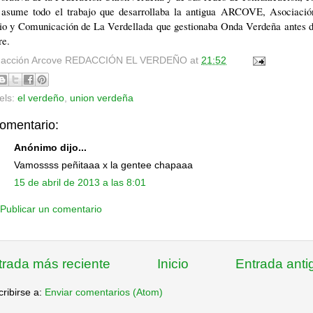
 asume todo el trabajo que desarrollaba la antigua ARCOVE, Asociació
io y Comunicación de La Verdellada que gestionaba Onda Verdeña antes d
re.
acción Arcove
REDACCIÓN EL VERDEÑO
at
21:52
els:
el verdeño
,
union verdeña
comentario:
Anónimo dijo...
Vamossss peñitaaa x la gentee chapaaa
15 de abril de 2013 a las 8:01
Publicar un comentario
trada más reciente
Inicio
Entrada anti
ribirse a:
Enviar comentarios (Atom)