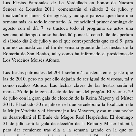
Las Fiestas Patronales de La Verdellada en honor de Nuestra
Señora de Lourdes 2011, comenzarán el sábado 2 de julio, y
finalizarán el lunes 8 de agosto, y aunque parezca que dure una
semana más, es todo lo contrario. Al coincidir el primer domingo de
agosto con el día 7, se trastoca todo el programa de actos una
semana, al tiempo que se ha decidió poner la cena baile de apertura
el sábado día 2 de julio y no el que correspondería que es el 9, para
que no coincida con el fin de semana grande de las fiestas de la
Romería de San Benito, tal y como ha informado el presidente de
Los Verdeños Moisés Afonso.
Las fiestas patronales del 2011 serán más austeras en el gasto que
las de 2010, pero no por ello dejarán de ser igual de vistosas, tal y
como recalcó Afonso. Las fechas claves de las fiestas serán el
martes 26 de julio con el acto de lectura del pregón. El viernes 29
de julio con la gran gala de elección de la Reina Mayor y el Míster
2011. El sábado 30 de julio en el que se celebrará la Exaltación de
la Mujer Verdeña y el Homenaje a los Mayores, y esa misma noche
se desarrollará el II Baile de Magos Real Hespérides. El domingo
31 de julio será la gala de elección de la Reina y Míster Infantil,
para dar comienzo tras ella a la semana grande en la que se
desarrollarán sus actividades tradicionales en la Plaza Mayor.