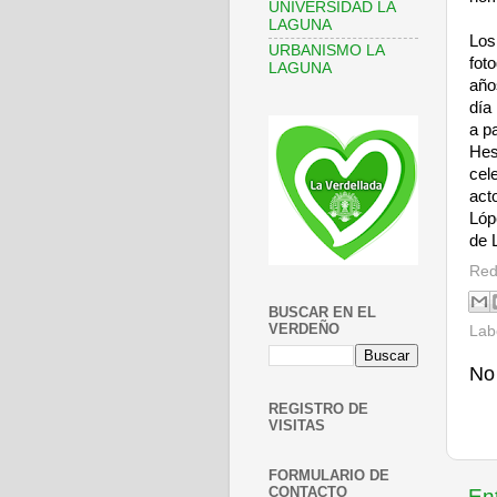
UNIVERSIDAD LA
LAGUNA
Los
URBANISMO LA
fot
LAGUNA
año
día
a p
Hes
cel
act
Lóp
de 
Red
BUSCAR EN EL
VERDEÑO
Lab
No
REGISTRO DE
VISITAS
FORMULARIO DE
CONTACTO
En