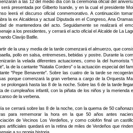
enzarán a las 12 del medio día con la ceremonia oficial del aniversa
 será presentada por Gilberto Isande, y en la cual el presidente Mo
nso leerá el discurso oficial conmemorativo. A continuación tomar
abra la ex Alcaldesa y actual Diputada en el Congreso, Ana Oramas
idad de mantenedora del acto. Seguidamente se realizará el emo
enaje a los presidentes, y cerrará el acto oficial el Alcalde de La Lag
nando Clavijo Batlle.
artir de la una y media de la tarde comenzará el almuerzo, que consis
paella, pollo en salsa, entremeses, bebidas y postre. Durante la com
nizarán la velada diferentes actuaciones, como la del humorista 
é”, la de la cantante “Natalia Cordero” o la actuación especial del fa
tante “Pepe Benavente”. Sobre las cuatro de la tarde se recogerán
as porque comenzará la gran verbena a cargo de la Orquesta Mal
 se prolongará hasta las 8 de la noche. Sobre las 6 de la tarde llegar
sta de cumpleaños infantil, con la piñata de los niños y la merienda e
canso de la verbena.
día se cerrará sobre las 8 de la noche, con la quema de 50 cañonaz
vas para rememorar la hora en la que 50 años antes nacier
ciación de Vecinos Los Verdeños, y como colofón final un castill
gos artificiales quedará en la retina de miles de Verdeños que rinden
enaje a su propia historia.