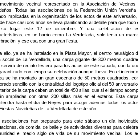
movimiento vecinal representado en la Asociación de Vecinos
deños. Todas las asociaciones de la Federación Unión Verdeña
ado implicadas en la organización de los actos de este aniversario,
de hace casi dos años se lleva planificando al detalle para que todo 
su lugar este 12 de diciembre. Y una celebración de e
acterísticas, en un barrio como La Verdellada, solo tenía un marc
ebración, y ese esa con una gran fiesta.
a ello, ya se ha instalado en la Plaza Mayor, el centro neurálgico d
a social de La Verdellada, una carpa gigante de 300 metros cuadra
 servirá de recinto festero para los actos de este sábado, con la qu
garantizado con tiempo su celebración aunque llueva. En el interior d
pa se ha montado un gran escenario de 50 metros cuadrados, co
rado sencillo con la centralidad del logotipo oficial del 50 aniversari
interior de la carpa caben un total de 450 sillas, que si el tiempo acom
án ampliadas con otras 200 sillas más en el exterior. Esta carp
tendrá hasta el día de Reyes para acoger además todos los acto
 Fiestas Navideñas de La Verdellada de este año.
 asociaciones han preparado para este sábado un día inolvidabl
uaciones, de comida, de baile y de actividades diversas para celebra
unidad el medio siglo de vida de su movimiento vecinal. Los a