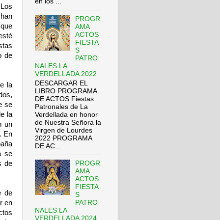
en los ...
 Los
 han
PROGR
 que
AMA
ACTOS
esté
FIESTA
stas
S
o de
PATRO
NALES LA
VERDELLADA 2022
DESCARGAR EL
e la
LIBRO PROGRAMA
dos,
DE ACTOS Fiestas
e se
Patronales de La
e la
Verdellada en honor
de Nuestra Señora la
n un
Virgen de Lourdes
o. En
2022 PROGRAMA
paña
DE AC...
a se
s de
PROGR
AMA
ACTOS
FIESTA
e de
S
r en
PATRO
NALES LA
ctos
VERDELLADA 2024