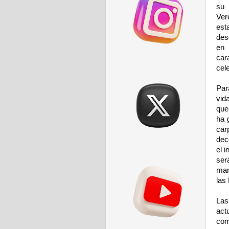
su 
Ver
est
des
en 
car
cel
Par
vid
que
ha 
car
deco
el 
ser
man
las
Las
act
com