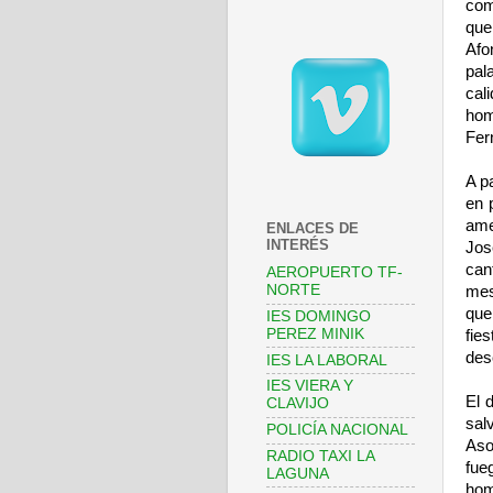
com
que
Afo
pal
cal
hom
Fer
A p
en 
ame
ENLACES DE
INTERÉS
Jos
can
AEROPUERTO TF-
NORTE
mes
que
IES DOMINGO
PEREZ MINIK
fie
des
IES LA LABORAL
IES VIERA Y
El 
CLAVIJO
sal
POLICÍA NACIONAL
Aso
RADIO TAXI LA
fue
LAGUNA
hom