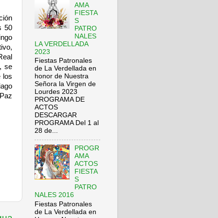
AMA
FIESTA
ción
S
s 50
PATRO
NALES
ingo
LA VERDELLADA
ivo,
2023
Real
Fiestas Patronales
, se
de La Verdellada en
 los
honor de Nuestra
Señora la Virgen de
iago
Lourdes 2023
 Paz
PROGRAMA DE
ACTOS
DESCARGAR
PROGRAMA Del 1 al
28 de...
PROGR
AMA
ACTOS
FIESTA
S
PATRO
NALES 2016
Fiestas Patronales
de La Verdellada en
gua