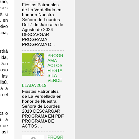
rio,
Fiestas Patronales
isés
de La Verdellada en
á la
honor a Nuestra
Señora de Lourdes
, en
Del 7 de Julio al 5 de
tivo
Agosto de 2024
una,
DESCARGAR
PROGRAMA
PROGRAMA D...
tirá
PROGR
ida,
AMA
“Don
ACTOS
moso
FIESTA
S LA
 las
VERDE
ibú,
LLADA 2019
á la
Fiestas Patronales
n el
de La Verdellada en
honor de Nuestra
Señora de Lourdes
2019 DESCARGAR
os o
PROGRAMA EN PDF
a la
PROGRAMA DE
o de
ACTOS ...
 así
PROGR