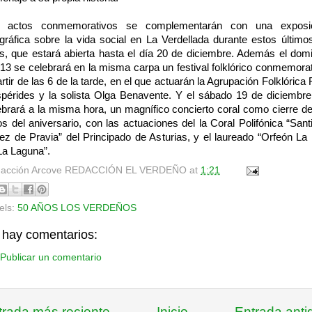
 actos conmemorativos se complementarán con una exposi
ográfica sobre la vida social en La Verdellada durante estos último
s, que estará abierta hasta el día 20 de diciembre. Además el dom
 13 se celebrará en la misma carpa un festival folklórico conmemorat
artir de las 6 de la tarde, en el que actuarán la Agrupación Folklórica 
pérides y la solista Olga Benavente. Y el sábado 19 de diciembre
ebrará a la misma hora, un magnífico concierto coral como cierre de
os del aniversario, con las actuaciones del la Coral Polifónica “Sant
ez de Pravia” del Principado de Asturias, y el laureado “Orfeón La
La Laguna”.
acción Arcove
REDACCIÓN EL VERDEÑO
at
1:21
els:
50 AÑOS LOS VERDEÑOS
 hay comentarios:
Publicar un comentario
trada más reciente
Inicio
Entrada anti