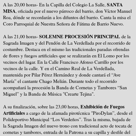
SANTA
A las 20,00 horas- En la Capilla del Colegio La Salle,
MISA
, oficiada por el nuevo párroco del barrio, don Víctor Manuel
Roa, dónde se recordarán a los difuntos del barrio. Canta la misa el
Coro Parroquial de Nuestra Señora de Fátima de Barrio Nuevo.
SOLEMNE PROCESIÓN PRINCIPAL
A las 21,00 horas-
de la
Sagrada Imagen y del Pendón de La Verdellada por el recorrido de
costumbre. Destaca en el mismo las tradicionales paradas ofrendas
de flores y fuegos artificiales que se realizarán en El Lomo por los
vecinos del lugar. En la Calle Francisco Afonso Carrillo por los
vecinos de la calle. Y en el Camino Real de La Verdellada,
mantenida por Pilar Pérez Hernández y donde cantará el “Ave
María” el cantante Chago Melián. Durante todo el recorrido
acompañará la procesión la Banda de Cornetas y Tambores “San
Miguel” y la Banda de Música "
Crearte Tejina"
.
Exhibición de Fuegos
A su finalización, sobre las 23,00 horas,
Artificiales
a cargo de la afamada pirotécnica "PiroDylan
”, desde el
Polideportivo Municipal “Los Verdeños”. Tras la misma, bajada de
la Sagrada Imagen del nuevo trono con tradicional acto de tocata de
cornetas y tambores, entrada de la Patrona a su capilla y desfile del