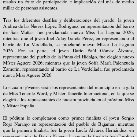
resulto un éxito de participación e implicación del más de medio
millar de personas asistentes.
Tras los diferentes desfiles y deliberaciones del jurado, la joven
Andrea de las Nieves López Rodríguez, en representación del barrio
de San Matías, fue proclamada nueva Miss La Laguna 2026;
mientras que el joven Joel Aday García Pérez, en representando al
barrio de La Verdellada, se proclamó nuevo Míster La Laguna
2026. Por su parte, el joven Darío Paúl Gómez Álvarez,
representante del pueblo de la Punta del Hidalgo, fue elegido nuevo
Míster Aguere 2026; mientras que la joven Sofía María Palenzuela
Zamorin, representando al barrio de La Verdellada, fue proclamada
nueva Miss Aguere 2026.
Los cuatro jóvenes serán los representantes del municipio en la gala
de Miss Tenerife Word, y Míster Tenerife Internacional, en la que se
elegirá a los representantes de nuestra provincia en el próximo Miss
y Míster España.
El pódium lo completaron como primer finalista el joven Sergio
Rojo Naranjo en representación del pueblo de Bajamar; mientras
que la primera finalista fue la joven Lucía Álvarez Hernández, en
representación de Barrio Nuevo. La segunda finalista fue Carolina