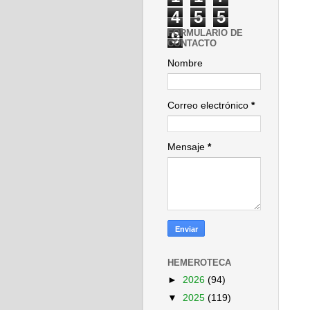
4
5
5
FORMULARIO DE
9
CONTACTO
Nombre
Correo electrónico
*
Mensaje
*
HEMEROTECA
►
2026
(94)
▼
2025
(119)