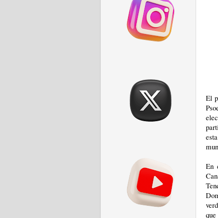
El p
Psoe
elec
part
esta
mun
En 
Can
Ten
Dom
verd
que