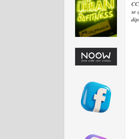
CC,
se 
dip