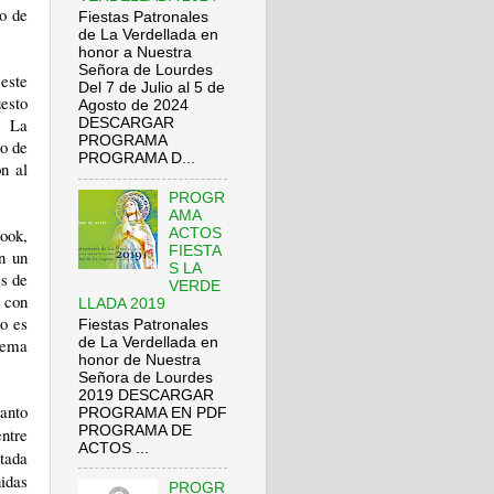
no de
Fiestas Patronales
de La Verdellada en
honor a Nuestra
Señora de Lourdes
este
Del 7 de Julio al 5 de
esto
Agosto de 2024
n La
DESCARGAR
PROGRAMA
so de
PROGRAMA D...
on al
PROGR
AMA
ook,
ACTOS
FIESTA
n un
S LA
es de
VERDE
, con
LLADA 2019
no es
Fiestas Patronales
de La Verdellada en
stema
honor de Nuestra
Señora de Lourdes
2019 DESCARGAR
tanto
PROGRAMA EN PDF
PROGRAMA DE
ntre
ACTOS ...
tada
idas
PROGR