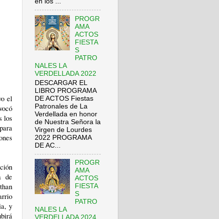
en los ...
PROGR
AMA
ACTOS
FIESTA
S
PATRO
NALES LA
VERDELLADA 2022
DESCARGAR EL
LIBRO PROGRAMA
vo el
DE ACTOS Fiestas
Patronales de La
nvocó
Verdellada en honor
s los
de Nuestra Señora la
 para
Virgen de Lourdes
iones
2022 PROGRAMA
DE AC...
PROGR
ción
AMA
a de
ACTOS
than
FIESTA
S
rrio
PATRO
ia, y
NALES LA
birá
VERDELLADA 2024