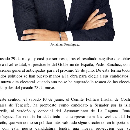
Jonathan Domínguez
asado 29 de mayo, y casi por sorpresa, tras el resultado negativo que obtu
 a nivel estatal, el presidente del Gobierno de España, Pedro Sánchez, co
ciones general anticipadas para el próximo 23 de julio. De esta forma todo
idos políticos se han puesto manos a la obra para elegir a sus candidatos
 nueva cita electoral, cuando aun no se ha superado la resaca de las elecc
icipales del pasado 28 de mayo.
este sentido, el sábado 10 de junio, el Comité Político Insular de Coali
aria de Tenerife, ha propuesto como candidato a Senador por la isl
erife, al verdeño y concejal del Ayuntamiento de La Laguna, Jona
ínguez. La noticia ha sido toda una sorpresa para los vecinos del ba
eño, que ven como su político más valorado sigue creciendo en importanc
 con esta nueva candidatura tendrá una nueva proyección que su