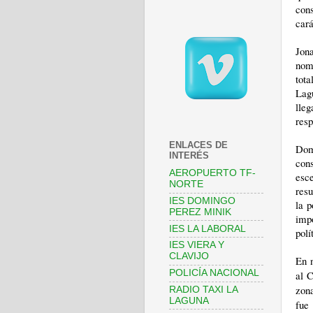
cons
cará
Jon
nom
tot
Lagu
lleg
resp
ENLACES DE
Dom
INTERÉS
con
AEROPUERTO TF-
esce
NORTE
resu
IES DOMINGO
la p
PEREZ MINIK
impo
IES LA LABORAL
polí
IES VIERA Y
CLAVIJO
En n
POLICÍA NACIONAL
al 
zon
RADIO TAXI LA
LAGUNA
fue