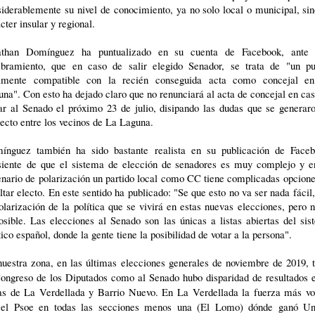
iderablemente su nivel de conocimiento, ya no solo local o municipal, si
cter insular y regional.
athan Domínguez ha puntualizado en su cuenta de Facebook, ante 
bramiento, que en caso de salir elegido Senador, se trata de "un pu
almente compatible con la recién conseguida acta como concejal e
na". Con esto ha dejado claro que no renunciará al acta de concejal en ca
ar al Senado el próximo 23 de julio, disipando las dudas que se generar
ecto entre los vecinos de La Laguna.
ínguez también ha sido bastante realista en su publicación de Faceb
siente de que el sistema de elección de senadores es muy complejo y e
nario de polarización un partido local como CC tiene complicadas opcion
ltar electo. En este sentido ha publicado: "Se que esto no va ser nada fácil
olarización de la política que se vivirá en estas nuevas elecciones, pero 
sible. Las elecciones al Senado son las únicas a listas abiertas del si
tico español, donde la gente tiene la posibilidad de votar a la persona".
uestra zona, en las últimas elecciones generales de noviembre de 2019, 
Congreso de los Diputados como al Senado hubo disparidad de resultados e
as de La Verdellada y Barrio Nuevo. En La Verdellada la fuerza más vo
 el Psoe en todas las secciones menos una (El Lomo) dónde ganó Un