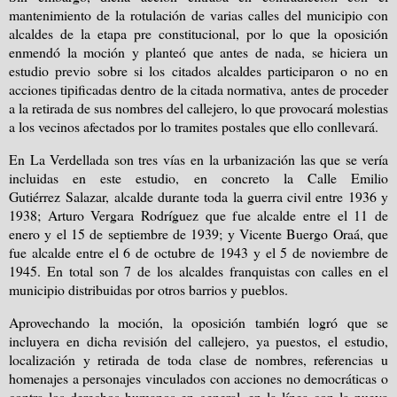
mantenimiento de la rotulación de varias calles del municipio con
alcaldes de la etapa pre constitucional, por lo que la oposición
enmendó la moción y planteó que antes de nada, se hiciera un
estudio previo sobre si los citados alcaldes participaron o no en
acciones tipificadas dentro de la citada normativa, antes de proceder
a la retirada de sus nombres del callejero, lo que provocará molestias
a los vecinos afectados por lo tramites postales que ello conllevará.
En La Verdellada son tres vías en la urbanización las que se vería
incluidas en este estudio, en concreto la Calle Emilio
Gutiérrez Salazar, alcalde durante toda la guerra civil entre 1936 y
1938; Arturo Vergara Rodríguez que fue alcalde entre el 11 de
enero y el 15 de septiembre de 1939; y Vicente Buergo Oraá, que
fue alcalde entre el 6 de octubre de 1943 y el 5 de noviembre de
1945. En total son 7 de los alcaldes franquistas con calles en el
municipio distribuidas por otros barrios y pueblos.
Aprovechando la moción, la oposición también logró que se
incluyera en dicha revisión del callejero, ya puestos, el estudio,
localización y retirada de toda clase de nombres, referencias u
homenajes a personajes vinculados con acciones no democráticas o
contra los derechos humanos en general, en la línea con la nueva