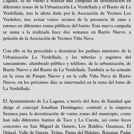
Laguna, se ha vuelto a realizar una campaña de desratización en
diferentes zonas de la Urbanización La Verdellada y el Barrio de La
Verdellada, tras la alerta dada por la Asociación de Vecinos Los
Verdeños, tras avisar varios vecinos de la presencia de ratas y
ratones en diferentes zonas públicas del barrio. Esta nueva campaña
se suma a la realizada hace dos semanas en Barrio Nuevo, a
petición de la Asociación de Vecinos Viña Nava.
Con ello se ha procedido a desratizar los jardines interiores de la
Urbanización La Verdellada, y las tuberías y registros del
saneamiento, alumbrado público y teléfono, de la urbanización, de
Barrio Nuevo y del Barrio de La Verdellada. También se ha actuado
en la zona de Parque Nuevo y en la calle Viña Nava de Barrio
Nuevo, en los próximos días se intervendrá en la zona del lomo de
La Verdellada.
El Ayuntamiento de La Laguna, a través del Área de Sanidad que
dirige el concejal Jonathan Domínguez, contrató a la empresa
Seranca para la desratización de varias zonas del municipio, como
han sido diferentes barrios de Taco y La Cuesta, así como focos
concretos en San Miguel de Geneto, Los Baldíos, Guamasa, El
Ortigal, Valle de Guerra, Tejina, Punta del Hidalgo, Bajamar, Padre