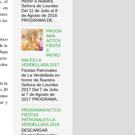
, el
Honor a Nuestra
Señora de Lourdes
z en
Del 11 de Julio al 8
ores
de Agosto de 2016
a las
PROGRAMA DE ...
PROGR
AMA
rroco
ACTOS
de la
FIESTA
S
Juan
PATRO
uevo.
NALES LA
deños
VERDELLADA 2017
Fiestas Patronales
de La Verdellada en
honor de Nuestra
ta la
Señora de Lourdes
as 20
2017 Del 7 de Julio
al 7 de Agosto de
 como
2017 PROGRAMA...
ar y
PROGRAMA ACTOS
FIESTAS
PATRONALES LA
VERDELLADA 2018
DESCARGAR