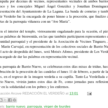
mpaña por decenas de vecinos, representantes vecinales de ambos barrios
roco y los concejales Miguel Ángel González y Jonathan Domíngue
resentación del Ayuntamiento de La Laguna. La banda de cornetas y tamb
ir Verdeño fue la encargada de poner himno a la procesión, que finalizo 
tas de la parroquia viñanera con un “Ave María”.
n el interior del templo, vistosamente engalanado para la ocasión, el pá
las palabras de bienvenida, en las que también participaron representantes 
unidad parroquial y el presidente de la Asociación de Vecinos Tinguaro, 
 Marín Carvajal, en representación de los colectivos sociales de Barrio N
l acto de despedida del lunes, será Moisés Afonso, presidente de Los Ver
ncargado de dar las palabras en representación vecinal.
a parroquia de Barrio Nuevo, se celebraran estos días misas de triduo, has
bración de la procesión de las candelas el lunes 11 de febrero, a partir de l
s, en el regreso de la imagen verdeña a su capilla. Tanto La Verdellada
rio Nuevo, vivirán juntos estos días de Fe, como jornadas para reflexion
r en la solidaridad con los pobres y los enfermos.
acción Arcove
REDACCIÓN EL VERDEÑO
at
13:01
els:
barrio nuevo
,
parroquia
,
virgen de lourdes