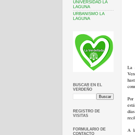
UNIVERSIDAD LA
LAGUNA
URBANISMO LA
LAGUNA
La 
Ver
has
BUSCAR EN EL
conm
VERDEÑO
Por 
está
día
REGISTRO DE
VISITAS
reci
A l
FORMULARIO DE
CONTACTO