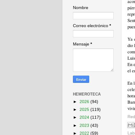
aco
pár
Nombre
rep
Sent
puer
Correo electrónico
*
Ya e
Mensaje
*
dio 
com
Luis
En e
el e
En l
cele
HEMEROTECA
hora
Bar
►
2026
(94)
vivi
►
2025
(119)
Red
►
2024
(117)
►
2023
(43)
Lab
►
2022
(59)