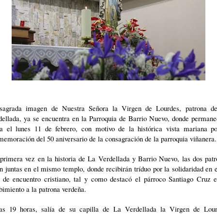
sagrada imagen de Nuestra Señora la Virgen de Lourdes, patrona d
dellada, ya se encuentra en la Parroquia de Barrio Nuevo, donde permane
ta el lunes 11 de febrero, con motivo de la histórica vista mariana po
emoración del 50 aniversario de la consagración de la parroquia viñanera.
primera vez en la historia de La Verdellada y Barrio Nuevo, las dos pat
n juntas en el mismo templo, donde recibirán tríduo por la solidaridad en 
s de encuentro cristiano, tal y como destacó el párroco Santiago Cruz e
bimiento a la patrona verdeña.
as 19 horas, salía de su capilla de La Verdellada la Virgen de Lour