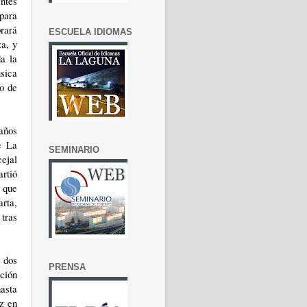
entes
para
brará
ESCUELA IDIOMAS
za, y
a la
úsica
o de
eaños
e La
SEMINARIO
cejal
rtió
 que
arta,
 tras
e dos
PRENSA
ación
asta
z en