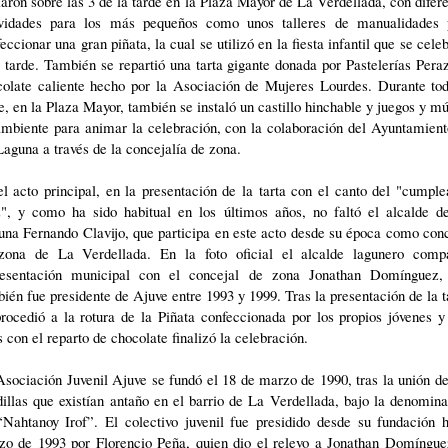
iaron sobre las 3 de la tarde en la Plaza Mayor de La Verdellada, con difer
ividades para los más pequeños como unos talleres de manualidades 
eccionar una gran piñata, la cual se utilizó en la fiesta infantil que se cele
tarde. También se repartió una tarta gigante donada por Pastelerías Pera
colate caliente hecho por la Asociación de Mujeres Lourdes. Durante tod
e, en la Plaza Mayor, también se instaló un castillo hinchable y juegos y m
ambiente para animar la celebración, con la colaboración del Ayuntamient
aguna a través de la concejalía de zona.
l acto principal, en la presentación de la tarta con el canto del "cumpl
iz", y como ha sido habitual en los últimos años, no faltó el alcalde d
na Fernando Clavijo, que participa en este acto desde su época como con
zona de La Verdellada. En la foto oficial el alcalde lagunero compa
resentación municipal con el concejal de zona Jonathan Domínguez,
ién fue presidente de Ajuve entre 1993 y 1999. Tras la presentación de la t
rocedió a la rotura de la Piñata confeccionada por los propios jóvenes y
s con el reparto de chocolate finalizó la celebración.
sociación Juvenil Ajuve se fundó el 18 de marzo de 1990, tras la unión d
illas que existían antaño en el barrio de La Verdellada, bajo la denomin
“Nahtanoy Irof”. El colectivo juvenil fue presidido desde su fundación h
zo de 1993 por Florencio Peña, quien dio el relevo a Jonathan Domíngue