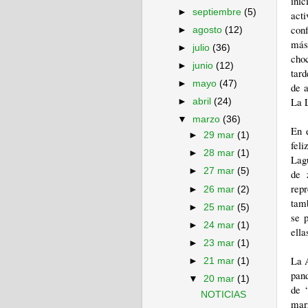
inic
►
septiembre
(5)
act
conf
►
agosto
(12)
más 
►
julio
(36)
cho
►
junio
(12)
tard
►
mayo
(47)
de 
La L
►
abril
(24)
▼
marzo
(36)
En e
►
29 mar
(1)
fel
►
28 mar
(1)
Lagu
►
27 mar
(5)
de 
rep
►
26 mar
(2)
tamb
►
25 mar
(5)
se p
►
24 mar
(1)
ella
►
23 mar
(1)
La A
►
21 mar
(1)
pand
▼
20 mar
(1)
de 
NOTICIAS
mar