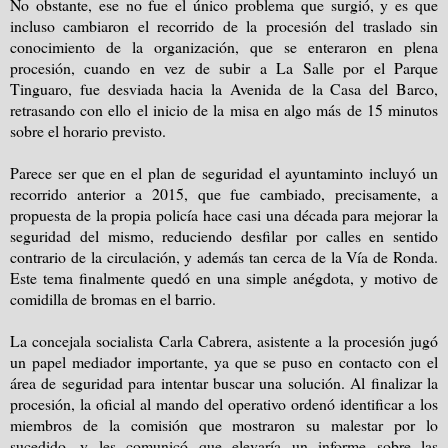
No obstante, ese no fue el único problema que surgió, y es que
incluso cambiaron el recorrido de la procesión del traslado sin
conocimiento de la organización, que se enteraron en plena
procesión, cuando en vez de subir a La Salle por el Parque
Tinguaro, fue desviada hacia la Avenida de la Casa del Barco,
retrasando con ello el inicio de la misa en algo más de 15 minutos
sobre el horario previsto.
Parece ser que en el plan de seguridad el ayuntaminto incluyó un
recorrido anterior a 2015, que fue cambiado, precisamente, a
propuesta de la propia policía hace casi una década para mejorar la
seguridad del mismo, reduciendo desfilar por calles en sentido
contrario de la circulación, y además tan cerca de la Vía de Ronda.
Este tema finalmente quedó en una simple anégdota, y motivo de
comidilla de bromas en el barrio.
La concejala socialista Carla Cabrera, asistente a la procesión jugó
un papel mediador importante, ya que se puso en contacto con el
área de seguridad para intentar buscar una solución. Al finalizar la
procesión, la oficial al mando del operativo ordenó identificar a los
miembros de la comisión que mostraron su malestar por lo
sucedido, y les comunicó que elevaría un informe sobre las