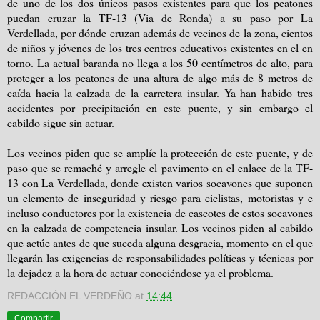
de uno de los dos únicos pasos existentes para que los peatones
puedan cruzar la TF-13 (Via de Ronda) a su paso por La
Verdellada, por dónde cruzan además de vecinos de la zona, cientos
de niños y jóvenes de los tres centros educativos existentes en el en
torno. La actual baranda no llega a los
50 centímetros
de alto, para
proteger a los peatones de una altura de algo más de
8 metros
de
caída hacia la calzada de la carretera insular. Ya han habido tres
accidentes por precipitación en este puente, y sin embargo el
cabildo sigue sin actuar.
Los vecinos piden que se amplíe la protección de este puente, y de
paso que se remaché y arregle el pavimento en el enlace de la TF-
13 con La Verdellada, donde existen varios socavones que suponen
un elemento de inseguridad y riesgo para ciclistas, motoristas y e
incluso conductores por la existencia de cascotes de estos socavones
en la calzada de competencia insular. Los vecinos piden al cabildo
que actúe antes de que suceda alguna desgracia, momento en el que
llegarán las exigencias de responsabilidades políticas y técnicas por
la dejadez a la hora de actuar conociéndose ya el problema.
REDACCIÓN EL VERDEÑO
at
14:44
Compartir