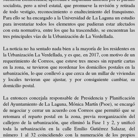
socialista, pero a nivel estatal, que promueve la revisión y retirada
de todo vestigio, reconocimiento o enaltecimiento del franquismo.
Para ello se ha encargado a la Universidad de La Laguna un estudio
para inventariar todos los elementos que pudieran estar afectados
con esta normativa, entre los que ha trascendido, se encuentran las
tres principales vías de la Urbanización de La Verdellada.
La noticia no ha sentado nada bien a la mayoría de los residentes en
la Urbanización La Verdellada, y es que, en 2017, con motivo de un
requerimiento de Correos, que estuve tres meses sin repartir cartas
en la zona, se tuvieron que reordenar los domicilios postales en la
urbanización, lo que conllevó a que cerca de un millar de viviendas
y locales tuvieran que ajustar, y por consiguiente cambiar, su
domicilio postal.
La entonces concejala responsable de Presidencia y Planificación
del Ayuntamiento de La Laguna, Mónica Martín (Psoe), se encargó
de negociar y cerrar un acuerdo con Correos que permitió que se
retomara el reparto postal en la zona, previa reorganización del
callejero de la urbanización, que eliminó la Fase 1 y 2, y unificó
toda la urbanización en la calle Emilio Gutiérrez Salazar, del
número 1 al 32 coincidiendo con la numeración de los propios